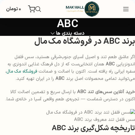
۰
تومان
ABC
دسته بندی ها
برند ABC در فروشگاه مک مال
اگر عاشق طعم تند و اصیل آسیای جنوب‌شرقی هستید، سس فلفل
اندونزیایی
ABC
همان انتخابی‌ست که از دل فرهنگ غذایی اندونزی به
سفره ایرانی راه یافته است. اکنون با اصالت و ضمانت
فروشگاه مک مال
،
می‌توانید تمامی محصولات اصل برند
ABC
را در ایران تهیه کنید.
خرید آنلاین سس‌های تند ABC
با ارسال سریع و تضمین اصالت کالا
اکنون در دسترس شماست — تجربه‌ی طعم واقعی آسیا در خانه‌ی شما.
سس فلفل تند معروف برند ABC
تاریخچه شکل‌گیری برند ABC