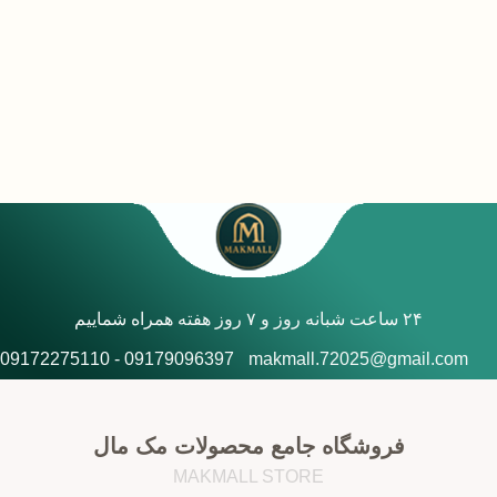
۲۴ ساعت شبانه روز و ۷ روز هفته همراه شماییم
09179096397 - 09172275110
makmall.72025@gmail.com
فروشگاه جامع محصولات مک مال
MAKMALL STORE