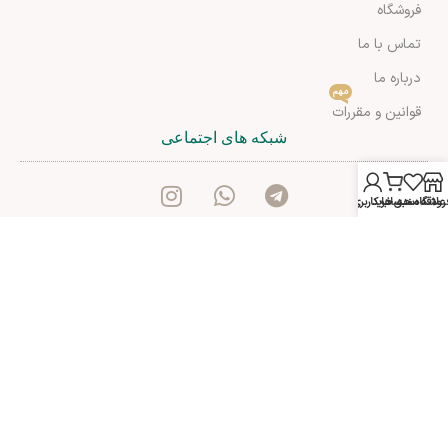
فروشگاه
تماس با ما
درباره ما
مهم
قوانین و مقررات
شبکه های اجتماعی
روشگاه
علاقه مندی ها
سبد خرید
حساب کاربری من
آدرس: شیراز بلوار کریم خان زند خیابان انوری مجتمع اهلی طبقه
اول-مک مال