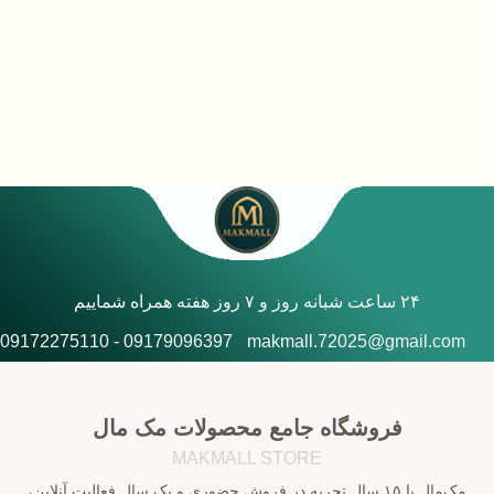
۲۴ ساعت شبانه روز و ۷ روز هفته همراه شماییم
09179096397 - 09172275110
makmall.72025@gmail.com
فروشگاه جامع محصولات مک مال
MAKMALL STORE
مک‌مال با ۱۵ سال تجربه در فروش حضوری و یک سال فعالیت آنلاین،