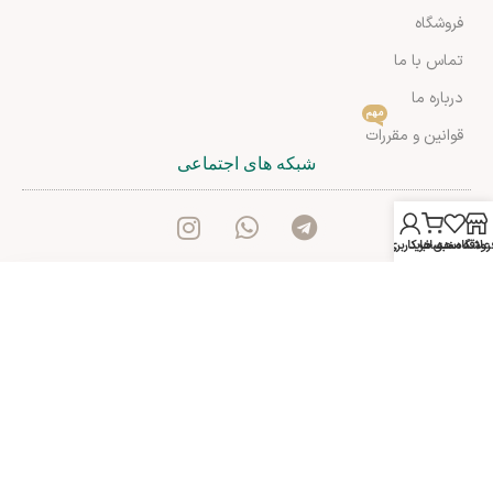
فروشگاه
تماس با ما
درباره ما
مهم
قوانین و مقررات
شبکه های اجتماعی
روشگاه
علاقه مندی ها
سبد خرید
حساب کاربری من
آدرس: شیراز بلوار کریم خان زند خیابان انوری مجتمع اهلی طبقه
اول-مک مال