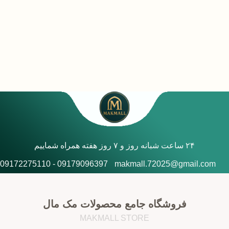
۲۴ ساعت شبانه روز و ۷ روز هفته همراه شماییم
09179096397 - 09172275110
makmall.72025@gmail.com
فروشگاه جامع محصولات مک مال
MAKMALL STORE