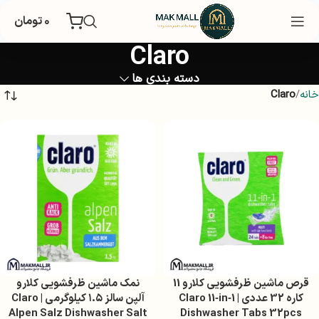
۰
تومان
Claro
دسته بندی ها
خانه
Claro
قرص ماشین ظرفشویی کلارو 11
نمک ماشین ظرفشویی کلارو
کاره 32 عددی | Claro 11‑in‑1
آلپن سالز ۱.۵ کیلوگرمی | Claro
Alpen Salz Dishwasher Salt
Dishwasher Tabs 32pcs