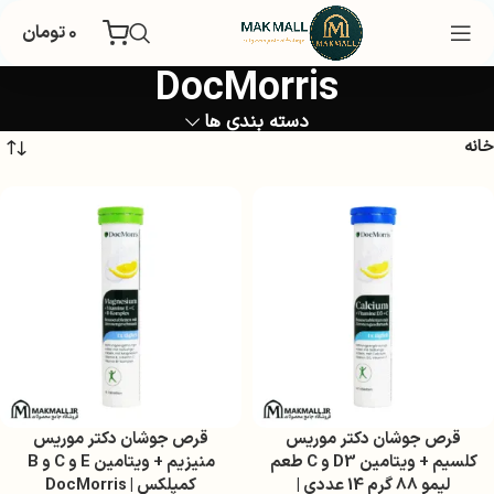
۰
تومان
DocMorris
دسته بندی ها
خانه
قرص جوشان دکتر موریس
قرص جوشان دکتر موریس
کلسیم + ویتامین D3 و C طعم
منیزیم + ویتامین E و C و B
لیمو 88 گرم 14 عددی |
کمپلکس | DocMorris