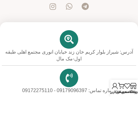
آدرس: شیراز بلوار کریم خان زند خیابان انوری مجتمع اهلی طبقه
اول-مک مال
شماره تماس: 09179096397 - 09172275110
روشگاه
علاقه مندی ها
سبد خرید
حساب کاربری من
پشتیبانی 24 ساعته و 7 روز هفته