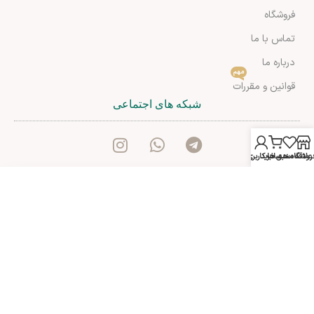
فروشگاه
تماس با ما
درباره ما
مهم
قوانین و مقررات
شبکه های اجتماعی
روشگاه
علاقه مندی ها
سبد خرید
حساب کاربری من
آدرس: شیراز بلوار کریم خان زند خیابان انوری مجتمع اهلی طبقه
اول-مک مال