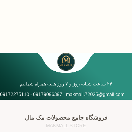
۲۴ ساعت شبانه روز و ۷ روز هفته همراه شماییم
09179096397 - 09172275110
makmall.72025@gmail.com
فروشگاه جامع محصولات مک مال
MAKMALL STORE