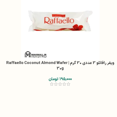
ویفر رافائلو 3 عددی 30 گرم | Raffaello Coconut Almond Wafer
30g
۱۹۵,۰۰۰
تومان