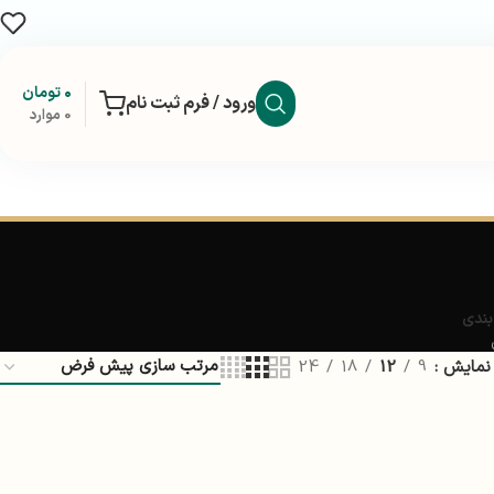
۰
تومان
ورود / فرم ثبت نام
0
موارد
بندی
نمایش
9
12
18
24