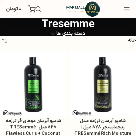
۰
تومان
Tresemme
دسته بندی ها
خانه
شامپو آبرسان ترزمه مدل
شامپو آبرسان موهای فر ترزمه
ریچمایسچر 828 میل |
828 میل | TRESemmé
Flawless Curls + Coconut
TRESemmé Rich Moisture