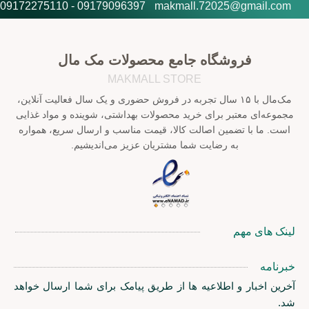
09179096397 - 09172275110
makmall.72025@gmail.com
فروشگاه جامع محصولات مک مال
MAKMALL STORE
مک‌مال با ۱۵ سال تجربه در فروش حضوری و یک سال فعالیت آنلاین،
مجموعه‌ای معتبر برای خرید محصولات بهداشتی، شوینده و مواد غذایی
است. ما با تضمین اصالت کالا، قیمت مناسب و ارسال سریع، همواره
به رضایت شما مشتریان عزیز می‌اندیشیم.
لینک های مهم
خبرنامه
آخرین اخبار و اطلاعیه ها از طریق پیامک برای شما ارسال خواهد
شد.