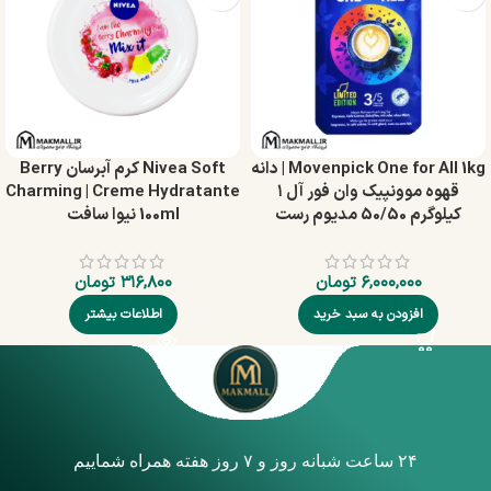
Movenpick One for All 1kg | دانه
Nivea Soft کرم آبرسان Berry
قهوه موونپیک وان فور آل ۱
Charming | Creme Hydratante
کیلوگرم 50/50 مدیوم رست
100ml نیوا سافت
۶,۰۰۰,۰۰۰
تومان
۳۱۶,۸۰۰
تومان
افزودن به سبد خرید
اطلاعات بیشتر
۲۴ ساعت شبانه روز و ۷ روز هفته همراه شماییم