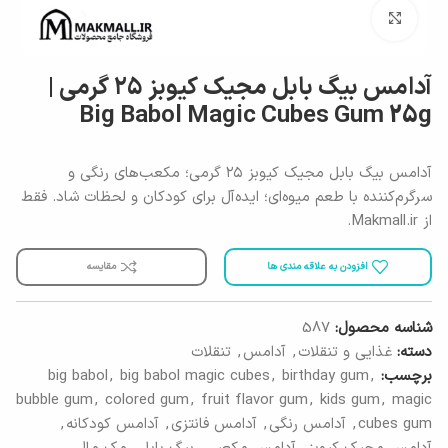
برای بزرگنمایی کلیک کنید
آدامس بیگ بابل مجیک کیوبز ۲۵ گرمی |
Big Babol Magic Cubes Gum 25g
آدامس بیگ بابل مجیک کیوبز ۲۵ گرمی؛ مکعب‌های رنگی و
سرگرم‌کننده با طعم میوه‌ای؛ ایده‌آل برای کودکان و لحظات شاد. فقط
از Makmall.ir.
افزودن به علاقه مندی ها
مقایسه
شناسه محصول:
587
دسته:
غذایی و تنقلات
,
آدامس
,
تنقلات
برچسب:
,
birthday gum
,
big babol magic cubes
,
big babol
bubble gum
,
colored gum
,
fruit flavor gum
,
kids gum
,
magic
cubes gum
,
آدامس رنگی
,
آدامس فانتزی
,
آدامس کودکانه
,