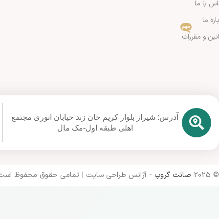
س با ما
اره ما
مهم
نین و مقررات
آدرس: شیراز بلوار کریم خان زند خیابان انوری مجتمع
اهلی طبقه اول-مک مال
© 2025
صانت گروپ
- آژانس طراحی سایت | تمامی حقوق محفوظ است