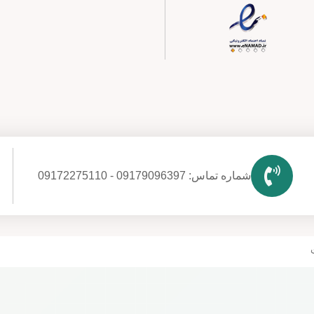
شماره تماس: 09179096397 - 09172275110