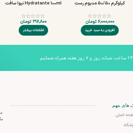
کیلوگرم 50/50 مدیوم رست
Hydratante 100ml نیوا سافت
۶,۰۰۰,۰۰۰
تومان
۳۱۶,۸۰۰
تومان
افزودن به سبد خرید
اطلاعات بیشتر
۲۴ ساعت شبانه روز و ۷ روز هفته همراه شماییم
ک های مهم
مج
حه اصلی
ما
شگاه