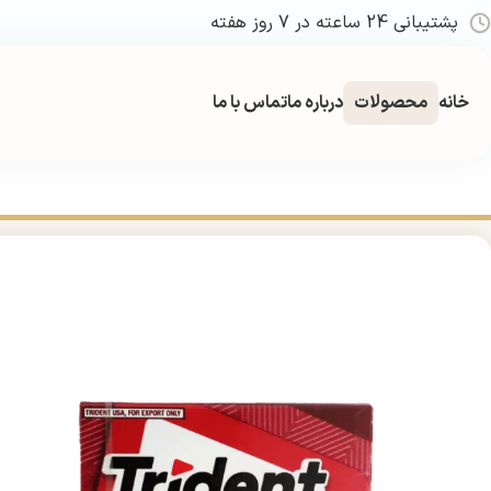
پشتیبانی 24 ساعته در 7 روز هفته
خانه
محصولات
درباره ما
تماس با ما
خانه
غذایی و تنقلات
تنقلات
آدامس
آدامس تریدنت دارچینی بدون قند 14 عددی | rident Cinnamon Sugar Free Gum 14 Sticks