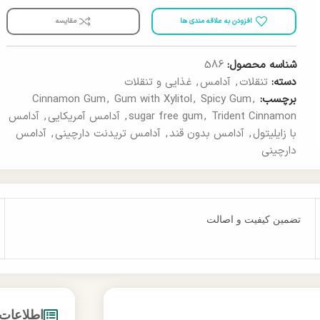
افزودن به علاقه مندی ها
مقایسه
شناسه محصول:
586
دسته:
تنقلات
,
آدامس
,
غذایی و تنقلات
برچسب:
,
Spicy Gum
,
Gum with Xylitol
,
Cinnamon Gum
Trident Cinnamon
,
sugar free gum
,
آدامس آمریکایی
,
آدامس
با زایلیتول
,
آدامس بدون قند
,
آدامس تریدنت دارچینی
,
آدامس
دارچینی
تضمین کیفیت و اصالت
اطلاعات