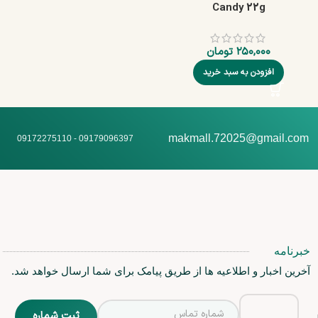
Candy 22g
۲۵۰,۰۰۰
تومان
افزودن به سبد خرید
makmall.72025@gmail.com
09179096397 - 09172275110
خبرنامه
آخرین اخبار و اطلاعیه ها از طریق پیامک برای شما ارسال خواهد شد.