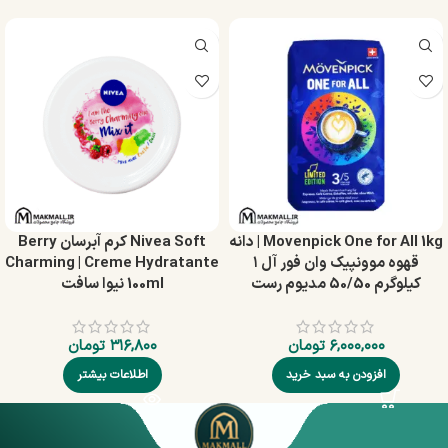
Movenpick One for All 1kg | دانه
Nivea Soft کرم آبرسان Berry
قهوه موونپیک وان فور آل ۱
Charming | Creme Hydratante
کیلوگرم 50/50 مدیوم رست
100ml نیوا سافت
۶,۰۰۰,۰۰۰
تومان
۳۱۶,۸۰۰
تومان
افزودن به سبد خرید
اطلاعات بیشتر