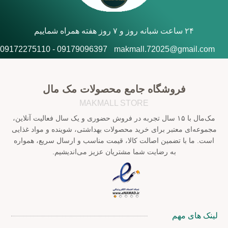
۲۴ ساعت شبانه روز و ۷ روز هفته همراه شماییم
09179096397 - 09172275110
makmall.72025@gmail.com
فروشگاه جامع محصولات مک مال
MAKMALL STORE
مک‌مال با ۱۵ سال تجربه در فروش حضوری و یک سال فعالیت آنلاین،
مجموعه‌ای معتبر برای خرید محصولات بهداشتی، شوینده و مواد غذایی
است. ما با تضمین اصالت کالا، قیمت مناسب و ارسال سریع، همواره
به رضایت شما مشتریان عزیز می‌اندیشیم.
لینک های مهم