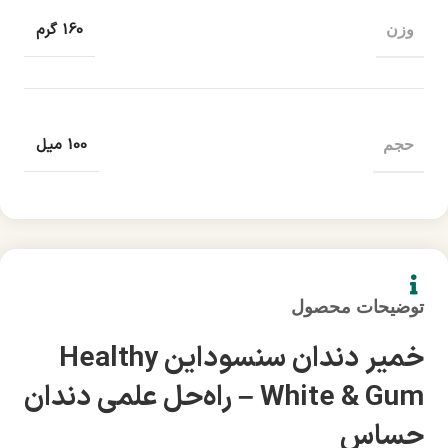
160 گرم
وزن
100 میل
حجم
توضیحات محصول
خمیر دندان سنسوداین Healthy
White & Gum – راه‌حل علمی دندان
حساس