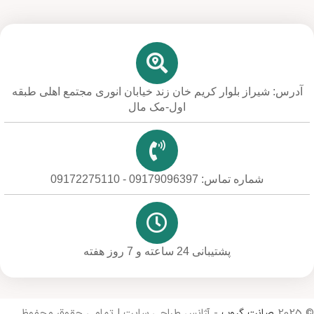
آدرس: شیراز بلوار کریم خان زند خیابان انوری مجتمع اهلی طبقه
اول-مک مال
شماره تماس: 09179096397 - 09172275110
پشتیبانی 24 ساعته و 7 روز هفته
© 2025
صانت گروپ
- آژانس طراحی سایت | تمامی حقوق محفوظ