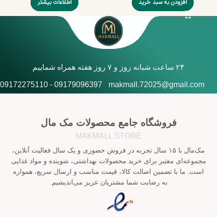
افزودن به سبد خرید
اطلاعات بیشتر
۲۴ ساعت شبانه روز و ۷ روز هفته همراه شماییم
09179096397 - 09172275110
makmall.72025@gmail.com
فروشگاه جامع محصولات مک مال
MAKMALL STORE
مک‌مال با ۱۵ سال تجربه در فروش حضوری و یک سال فعالیت آنلاین،
مجموعه‌ای معتبر برای خرید محصولات بهداشتی، شوینده و مواد غذایی
است. ما با تضمین اصالت کالا، قیمت مناسب و ارسال سریع، همواره
به رضایت شما مشتریان عزیز می‌اندیشیم.