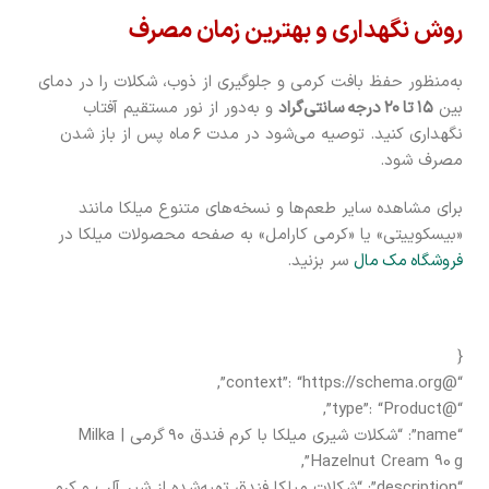
روش نگهداری و بهترین زمان مصرف
به‌منظور حفظ بافت کرمی و جلوگیری از ذوب، شکلات را در دمای
بین
۱۵ تا ۲۰ درجه سانتی‌گراد
و به‌دور از نور مستقیم آفتاب
نگهداری کنید. توصیه می‌شود در مدت ۶ ماه پس از باز شدن
مصرف شود.
برای مشاهده سایر طعم‌ها و نسخه‌های متنوع میلکا مانند
«بیسکوییتی» یا «کرمی کارامل» به صفحه محصولات میلکا در
فروشگاه مک مال
سر بزنید.
{
“@context”: “https://schema.org”,
“@type”: “Product”,
“name”: “شکلات شیری میلکا با کرم فندق ۹۰ گرمی | Milka
Hazelnut Cream 90 g”,
“description”: “شکلات میلکا فندق تهیه‌شده از شیر آلپ و کرم