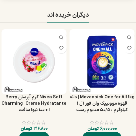
دیگران خریده اند
Movenpick One for All 1kg | دانه
Nivea Soft کرم آبرسان Berry
قهوه موونپیک وان فور آل ۱
Charming | Creme Hydratante
کیلوگرم 50/50 مدیوم رست
100ml نیوا سافت
۶,۰۰۰,۰۰۰
تومان
۳۱۶,۸۰۰
تومان