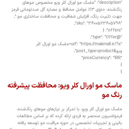
“description”: “ماسک مو اورال کلر ویو مخصوص موهای
رنگ‌شده، حاوی ۱۳٪ عوامل محافظ و عصاره گل صدتومانی قرمز
جهت تثبیت رنگ، افزایش شفافیت و محافظت ساختاری مو.”,
“sku”: “3600523605798”,
“offers”: {
“@type”: “Offer”,
“url”: “https://makmall.ir/?s=ماسک مو اورال کلر
ویو&post_type=product”,
“priceCurrency”: “IRR”
}
}
ماسک مو اورال کلر ویو: محافظت پیشرفته
رنگ مو
ماسک مو اورال کلر ویو، با تمرکز بر نیازهای موهای رنگ‌شده،
فرمولاسیون منحصر به فردی ارائه کرده که بر اساس مطالعات
بالینی و تجربیات تخصصی در حوزه مراقبت مو توسعه یافته