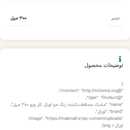
300 میل
حجم
توضیحات محصول
{
“@context”: “http://schema.org/”,
“@type”: “Product”,
“name”: “ماسک محافظت‌کننده رنگ مو اورال کلر ویو ۳۰۰ میل”,
“brand”: “اورال”,
“image”: “https://makmall.ir/wp-content/uploads/
اورال-1.png”,