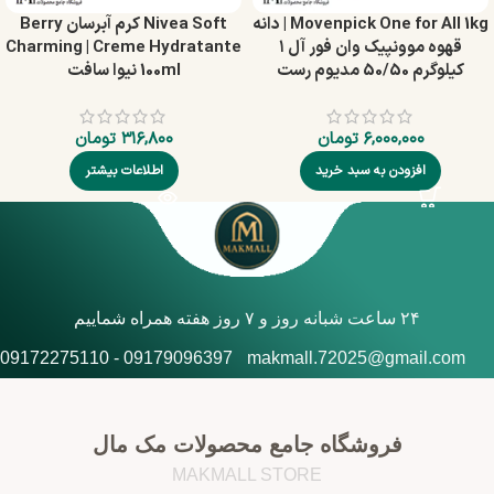
Movenpick One for All 1kg | دانه
Nivea Soft کرم آبرسان Berry
قهوه موونپیک وان فور آل ۱
Charming | Creme Hydratante
کیلوگرم 50/50 مدیوم رست
100ml نیوا سافت
۶,۰۰۰,۰۰۰
تومان
۳۱۶,۸۰۰
تومان
افزودن به سبد خرید
اطلاعات بیشتر
۲۴ ساعت شبانه روز و ۷ روز هفته همراه شماییم
09179096397 - 09172275110
makmall.72025@gmail.com
فروشگاه جامع محصولات مک مال
MAKMALL STORE