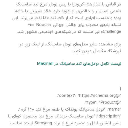
در قیاس با مدل‌های کربونارا یا پنیر، نودل مرغ تند سامیانگ
طعمی اصیل‌تر و خالص‌تر از ادویه دارد. فاقد شیرینی یا خامه
بوده و مناسب افرادی است که از ذات تند غذا لذت می‌برند. این
نسخه پایه‌ی محبوب برای چالش جهانی «Fire Noodle
Challenge» نیز هست که در شبکه‌های اجتماعی مشهور شد.
برای مشاهده سایر مدل‌های نودل سامیانگ، از لینک زیر در
فروشگاه مک‌مال دیدن کنید:
لیست کامل نودل‌های تند سامیانگ در Makmall
{
“@context”: “https://schema.org”,
“@type”: “Product”,
“name”: “نودل سامیانگ بونداک با طعم مرغ تند ۱۴۰ گرم”,
“description”: “نودل سامیانگ بونداک مرغ تند محصول کره‌ای با
سس آتشین فلفل و عصاره مرغ از برند Samyang است؛ مناسب