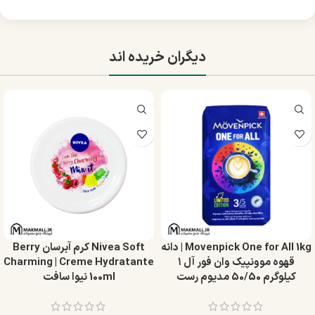
دیگران خریده اند
Movenpick One for All 1kg | دانه
Nivea Soft کرم آبرسان Berry
قهوه موونپیک وان فور آل ۱
Charming | Creme Hydratante
کیلوگرم 50/50 مدیوم رست
100ml نیوا سافت