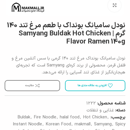
برای بزرگنمایی کلیک کنید
نودل سامیانگ بونداک با طعم مرغ تند 140
گرم | Samyang Buldak Hot Chicken
Flavor Ramen 140g
نودل سامیانگ بونداک مرغ تند ۱۴۰ گرمی با سس آتشین مرغ و
فلفل قرمز، محصولی از برند کره‌ای Samyang است که تجربه‌ای
هیجان‌انگیز از غذای تند آسیایی را ارائه می‌دهد.
افزودن به علاقه مندی ها
مقایسه
شناسه محصول:
1222
دسته:
غذایی و تنقلات
برچسب:
,
Hot Chicken
,
halal food
,
Fire Noodle
,
Buldak
Instant Noodle
,
Korean Food
,
makmall
,
Samyang
,
Spicy