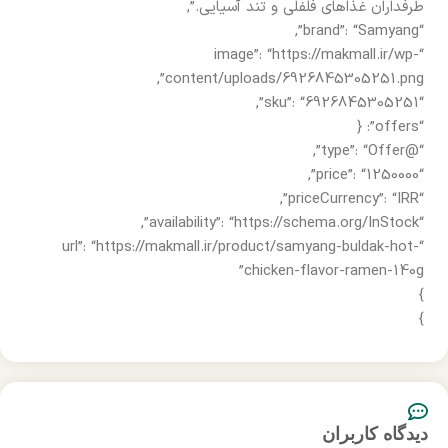
طرفداران غذاهای فلفلی و تند آسیایی.”,
“brand”: “Samyang”,
“image”: “https://makmall.ir/wp-
content/uploads/6926845305251.png”,
“sku”: “6926845305251”,
“offers”: {
“@type”: “Offer”,
“price”: “1250000”,
“priceCurrency”: “IRR”,
“availability”: “https://schema.org/InStock”,
“url”: “https://makmall.ir/product/samyang-buldak-hot-
chicken-flavor-ramen-140g”
}
}
دیدگاه کاربران