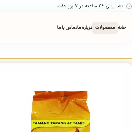
پشتیبانی 24 ساعته در 7 روز هفته
خانه
محصولات
درباره ما
تماس با ما
خانه
چای و قهوه
پودر های فوری
بر پایه قهوه
کافی میکس
کافی میکس کوپیکو برون