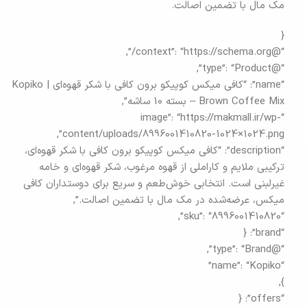
مک مال با تضمین اصالت.
{
“@context”: “https://schema.org/”,
“@type”: “Product”,
“name”: “کافی میکس کوپیکو برون کافی با شکر قهوه‌ای | Kopiko
Brown Coffee Mix – بسته 10 ساشه”,
“image”: “https://makmall.ir/wp-
content/uploads/8996001410820-1024×1024.png”,
“description”: “کافی میکس کوپیکو برون کافی با شکر قهوه‌ای،
ترکیبی ملایم و کاراملی از قهوه مرغوب، شکر قهوه‌ای و خامه
غیرلبنی است. انتخابی خوش‌طعم و سریع برای دوستداران کافی
میکس، عرضه‌شده در مک مال با تضمین اصالت.”,
“sku”: “8996001410820”,
“brand”: {
“@type”: “Brand”,
“name”: “Kopiko”
},
“offers”: {