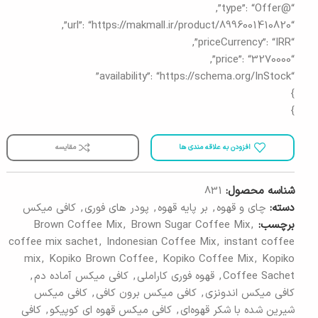
“@type”: “Offer”,
“url”: “https://makmall.ir/product/8996001410820”,
“priceCurrency”: “IRR”,
“price”: “3270000”,
“availability”: “https://schema.org/InStock”
}
}
افزودن به علاقه مندی ها
مقایسه
شناسه محصول:
831
دسته:
چای و قهوه
,
بر پایه قهوه
,
پودر های فوری
,
کافی میکس
برچسب:
,
Brown Sugar Coffee Mix
,
Brown Coffee Mix
coffee mix sachet
,
Indonesian Coffee Mix
,
instant coffee
mix
,
Kopiko Brown Coffee
,
Kopiko Coffee Mix
,
Kopiko
Coffee Sachet
,
قهوه فوری کاراملی
,
کافی میکس آماده دم
,
کافی میکس اندونزی
,
کافی میکس برون کافی
,
کافی میکس
شیرین شده با شکر قهوه‌ای
,
کافی میکس قهوه ای کوپیکو
,
کافی