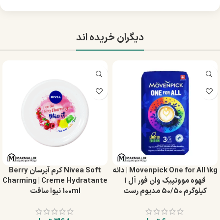
دیگران خریده اند
Movenpick One for All 1kg | دانه
Nivea Soft کرم آبرسان Berry
قهوه موونپیک وان فور آل ۱
Charming | Creme Hydratante
کیلوگرم 50/50 مدیوم رست
100ml نیوا سافت