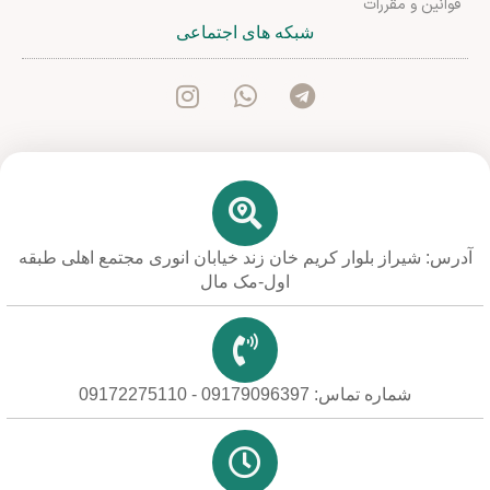
قوانین و مقررات
شبکه های اجتماعی
آدرس: شیراز بلوار کریم خان زند خیابان انوری مجتمع اهلی طبقه
اول-مک مال
شماره تماس: 09179096397 - 09172275110