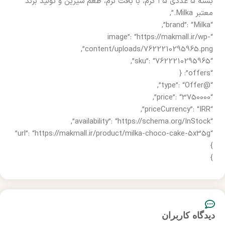
بسته ۵ عددی ۳۵ گرم، با بافت نرم، طعم شیرین و تولید برند
معتبر Milka.”,
“brand”: “Milka”,
“image”: “https://makmall.ir/wp-
content/uploads/7622210295965.png”,
“sku”: “7622210295965”,
“offers”: {
“@type”: “Offer”,
“price”: “3750000”,
“priceCurrency”: “IRR”,
“availability”: “https://schema.org/InStock”,
“url”: “https://makmall.ir/product/milka-choco-cake-5x35g”
}
}
دیدگاه کاربران