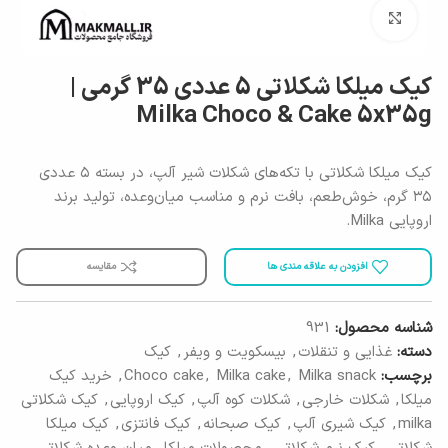
برای بزرگنمایی کلیک کنید
کیک میلکا شکلاتی 5 عددی 35 گرمی |
Milka Choco & Cake 5x35g
کیک میلکا شکلاتی با تکه‌های شکلات شیر آلپ، در بسته ۵ عددی
۳۵ گرم، خوش‌طعم، بافت نرم و مناسب میان‌وعده‌، تولید برند
اروپایی Milka.
افزودن به علاقه مندی ها
مقایسه
شناسه محصول:
931
دسته:
غذایی و تنقلات
,
بیسکویت و ویفر
,
کیک
برچسب:
Milka snack
,
Milka cake
,
Choco cake
,
خرید کیک
میلکا
,
شکلات خارجی
,
شکلات کوه آلپ
,
کیک اروپایی
,
کیک شکلاتی
milka
,
کیک شیری آلپ
,
کیک صبحانه
,
کیک فانتزی
,
کیک میلکا