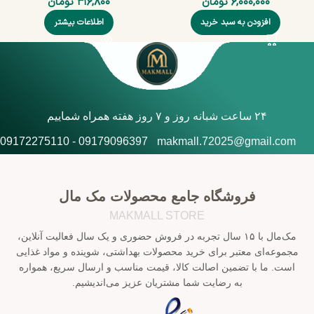
۶,۰۰۰,۰۰۰
تومان
۳۱۶,۸۰۰
تومان
افزودن به سبد خرید
اطلاعات بیشتر
۲۴ ساعت شبانه روز و ۷ روز هفته همراه شماییم
09179096397 - 09172275110
makmall.72025@gmail.com
فروشگاه جامع محصولات مک مال
MAKMALL STORE
مک‌مال با ۱۵ سال تجربه در فروش حضوری و یک سال فعالیت آنلاین،
مجموعه‌ای معتبر برای خرید محصولات بهداشتی، شوینده و مواد غذایی
است. ما با تضمین اصالت کالا، قیمت مناسب و ارسال سریع، همواره
به رضایت شما مشتریان عزیز می‌اندیشیم.