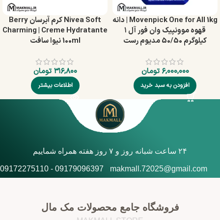
Movenpick One for All 1kg | دانه
Nivea Soft کرم آبرسان Berry
قهوه موونپیک وان فور آل ۱
Charming | Creme Hydratante
کیلوگرم 50/50 مدیوم رست
100ml نیوا سافت
۶,۰۰۰,۰۰۰
تومان
۳۱۶,۸۰۰
تومان
افزودن به سبد خرید
اطلاعات بیشتر
۲۴ ساعت شبانه روز و ۷ روز هفته همراه شماییم
09179096397 - 09172275110
makmall.72025@gmail.com
فروشگاه جامع محصولات مک مال