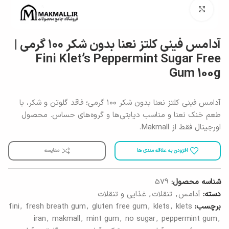
برای بزرگنمایی کلیک کنید
آدامس فینی کلتز نعنا بدون شکر ۱۰۰ گرمی |
Fini Klet’s Peppermint Sugar Free
Gum 100g
آدامس فینی کلتز نعنا بدون شکر ۱۰۰ گرمی؛ فاقد گلوتن و شکر، با
طعم خنک نعنا و مناسب دیابتی‌ها و گروه‌های حساس. محصول
اورجینال فقط از Makmall.
افزودن به علاقه مندی ها
مقایسه
شناسه محصول:
579
دسته:
آدامس
,
تنقلات
,
غذایی و تنقلات
برچسب:
klets
,
klets
,
gluten free gum
,
fresh breath gum
,
fini
iran
,
makmall
,
mint gum
,
no sugar
,
peppermint gum
,