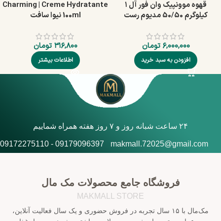
قهوه موونپیک وان فور آل ۱
Charming | Creme Hydratante
کیلوگرم 50/50 مدیوم رست
100ml نیوا سافت
۶,۰۰۰,۰۰۰
تومان
۳۱۶,۸۰۰
تومان
افزودن به سبد خرید
اطلاعات بیشتر
۲۴ ساعت شبانه روز و ۷ روز هفته همراه شماییم
09179096397 - 09172275110
makmall.72025@gmail.com
فروشگاه جامع محصولات مک مال
MAKMALL STORE
مک‌مال با ۱۵ سال تجربه در فروش حضوری و یک سال فعالیت آنلاین،