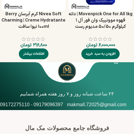
Movenpick One for All 1kg | دانه
Nivea Soft کرم آبرسان Berry
قهوه موونپیک وان فور آل ۱
Charming | Creme Hydratante
کیلوگرم 50/50 مدیوم رست
100ml نیوا سافت
۶,۰۰۰,۰۰۰
تومان
۳۱۶,۸۰۰
تومان
افزودن به سبد خرید
اطلاعات بیشتر
۲۴ ساعت شبانه روز و ۷ روز هفته همراه شماییم
09179096397 - 09172275110
makmall.72025@gmail.com
فروشگاه جامع محصولات مک مال