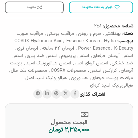
افزودن به علاقه مندی ها
مقایسه
شناسه محصول:
251
دسته:
بهداشتی
,
سرم و روغن
,
مراقبت پوستی
,
مراقبت صورت
برچسب:
Hydra
,
Essence Korean
,
COSRX Hyaluronic Acid
K-Beauty
,
Power Essence
,
آبرسان 24 ساعته
,
آبرسان قوی
,
اسنس آبرسان حرفه‌ای
,
اسنس پریمیوم
,
اسنس ضد پیری
,
اسنس
ضد خشکی
,
اسنس کره‌ای اصل
,
اسنس هیالورونیک اسید
,
پوست
آبرسان
,
کزارکس اسنس
,
محصولات COSRX
,
محصولات مک مال
,
مراقبت پوست حرفه‌ای
,
هیالورون
,
هیالورونیک اسید اصل
,
هیالورونیک اسید کره‌ای
اشتراک گذاری
قیمت محصول
۲,۳۵۰,۰۰۰
تومان