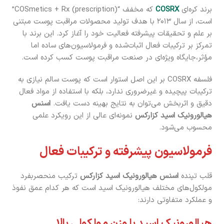
برند کره‌ای
COSRX
که مخفف “COSmetics + Rx (prescription)”
است، از سال ۲۰۱۳ با هدف تولید محصولات مراقبت پوست مبتنی
بر علم و تحقیقات پیشرفته فعالیت خود را آغاز کرد. این برند با
تمرکز بر ترکیبات فعال اثبات‌شده و فرمولاسیون‌های ساده اما
مؤثر،جایگاه ویژه‌ای در صنعت مراقبت پوست کسب کرده است.
فلسفه COSRX بر این اصل استوار است که پوست سالم نیازی به
ترکیبات پیچیده و غیرضروری ندارد، بلکه با استفاده از مواد فعال
دقیق و اثربخش می‌توان به نتایج بهینه دست یافت.
اسنس
هیالورونیک اسید کزارکس
نمونه‌ای عالی از این رویکرد علمی
محسوب می‌شود.
فرمولاسیون پیشرفته و ترکیبات فعال
قلب تپنده
اسنس هیالورونیک اسید کزارکس
ترکیب منحصربفرد
مولکول‌های مختلف هیالورونیک اسید است که هر کدام عمق نفوذ
و عملکرد متفاوتی دارند:
هیالورونیک اسید با وزن مولکولی بالا