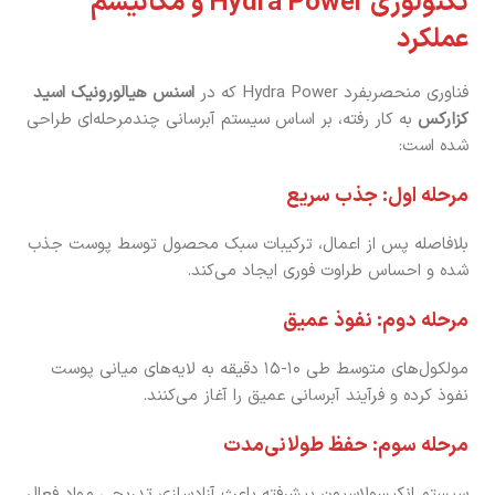
تکنولوژی Hydra Power و مکانیسم
عملکرد
فناوری منحصربفرد Hydra Power که در
اسنس هیالورونیک اسید
کزارکس
به کار رفته، بر اساس سیستم آبرسانی چندمرحله‌ای طراحی
شده است:
مرحله اول: جذب سریع
بلافاصله پس از اعمال، ترکیبات سبک محصول توسط پوست جذب
شده و احساس طراوت فوری ایجاد می‌کند.
مرحله دوم: نفوذ عمیق
مولکول‌های متوسط طی ۱۰-۱۵ دقیقه به لایه‌های میانی پوست
نفوذ کرده و فرآیند آبرسانی عمیق را آغاز می‌کنند.
مرحله سوم: حفظ طولانی‌مدت
سیستم انکپسولاسیون پیشرفته باعث آزادسازی تدریجی مواد فعال