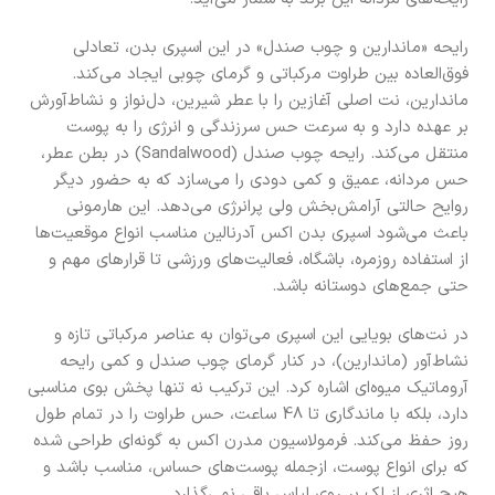
رایحه «ماندارین و چوب صندل» در این اسپری بدن، تعادلی
فوق‌العاده بین طراوت مرکباتی و گرمای چوبی ایجاد می‌کند.
ماندارین، نت اصلی آغازین را با عطر شیرین، دل‌نواز و نشاط‌آورش
بر عهده دارد و به سرعت حس سرزندگی و انرژی را به پوست
منتقل می‌کند. رایحه چوب صندل (Sandalwood) در بطن عطر،
حس مردانه، عمیق و کمی دودی را می‌سازد که به حضور دیگر
روایح حالتی آرامش‌بخش ولی پرانرژی می‌دهد. این هارمونی
باعث می‌شود اسپری بدن اکس آدرنالین مناسب انواع موقعیت‌ها
از استفاده روزمره، باشگاه، فعالیت‌های ورزشی تا قرارهای مهم و
حتی جمع‌های دوستانه باشد.
در نت‌های بویایی این اسپری می‌توان به عناصر مرکباتی تازه و
نشاط‌آور (ماندارین)، در کنار گرمای چوب صندل و کمی رایحه
آروماتیک میوه‌ای اشاره کرد. این ترکیب نه تنها پخش بوی مناسبی
دارد، بلکه با ماندگاری تا 48 ساعت، حس طراوت را در تمام طول
روز حفظ می‌کند. فرمولاسیون مدرن اکس به گونه‌ای طراحی شده
که برای انواع پوست، ازجمله پوست‌های حساس، مناسب باشد و
هیچ اثری از لک بر روی لباس باقی نمی‌گذارد.