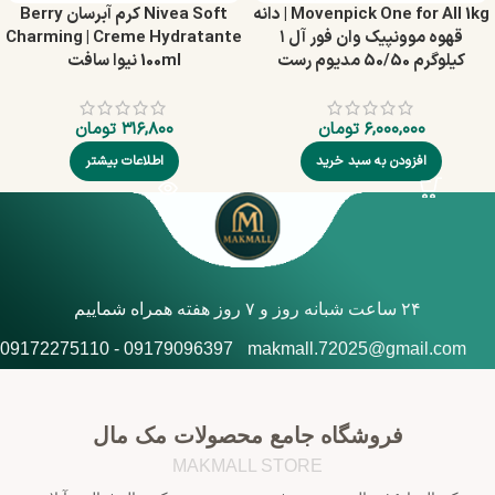
Movenpick One for All 1kg | دانه
Nivea Soft کرم آبرسان Berry
قهوه موونپیک وان فور آل ۱
Charming | Creme Hydratante
کیلوگرم 50/50 مدیوم رست
100ml نیوا سافت
۶,۰۰۰,۰۰۰
تومان
۳۱۶,۸۰۰
تومان
افزودن به سبد خرید
اطلاعات بیشتر
۲۴ ساعت شبانه روز و ۷ روز هفته همراه شماییم
09179096397 - 09172275110
makmall.72025@gmail.com
فروشگاه جامع محصولات مک مال
MAKMALL STORE