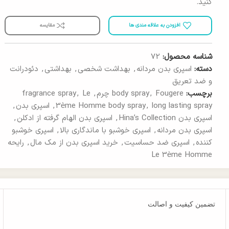
کنید.
افزودن به علاقه مندی ها
مقایسه
شناسه محصول:
72
دسته:
اسپری بدن مردانه
,
بهداشت شخصی
,
بهداشتی
,
دئودرانت
و ضد تعریق
برچسب:
Fougere چرم
,
body spray
,
Le
,
fragrance spray
long lasting spray
,
3ème Homme body spray
,
اسپری بدن
,
اسپری بدن Hina’s Collection
,
اسپری بدن الهام گرفته از ادکلن
,
اسپری بدن مردانه
,
اسپری خوشبو با ماندگاری بالا
,
اسپری خوشبو
کننده
,
اسپری ضد حساسیت
,
خرید اسپری بدن از مک مال
,
رایحه
Le 3ème Homme
تضمین کیفیت و اصالت