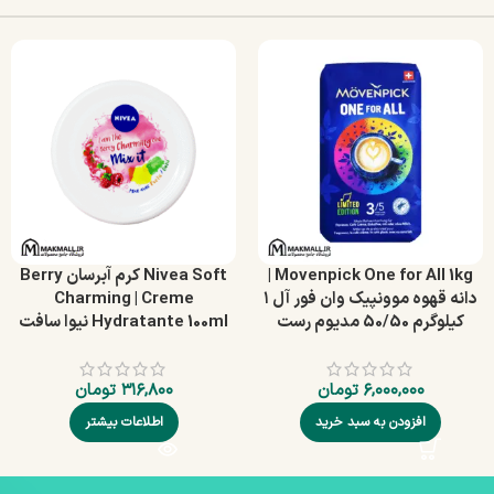
Movenpick One for All 1kg |
Nivea Soft کرم آبرسان Berry
دانه قهوه موونپیک وان فور آل ۱
Charming | Creme
کیلوگرم 50/50 مدیوم رست
Hydratante 100ml نیوا سافت
۶,۰۰۰,۰۰۰
تومان
۳۱۶,۸۰۰
تومان
افزودن به سبد خرید
اطلاعات بیشتر