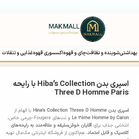
بهداشتی
شوینده و نظافت
چای و قهوه
اکسسوری قهوه
غذایی و تنقلات
نه
اسپری بدن Hiba’s Collection با رایحه Three D Homme Paris
اسپری بدن Hiba’s Collection با رایحه
Three D Homme Paris
اسپری بدن Hina’s Collection Threee D Homme
با الهام از
Le 3ème Homme by Caron
و نت‌های Fougere-چرمی خاص،
انتخابی جذاب برای
آقایان خوش‌سلیقه و علاقه‌مند به رایحه‌های
کلاسیک و قابل اعتماد
، هم‌اکنون از فروشگاه اینترنتی مک‎‌مال تهیه