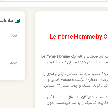
اطلاعات
وزن
اسپری بدن Hina’s Collection با رایحه Le 3ème Homme by Caron –
ایحه شناخته‌شده و کلاسیک
Le 3ème Homme
، یک گزینه بی‌نظیر برای آقایان خوش‌سلیقه است. این رایحه مردانه در سال ۱۹۸۵ معرفی شد و از ترکیب
حجم
س** حضور دارد که احساس تازگی و انرژی را
القا می‌کند. سپس در نت‌های میانی با حضور **گِرانیوم، رز، یاسمن، درختان معطر** ترکیب Fougere آفتابی و
وانیل، تونکا، مشک و چوب صندل** احساس
، محیط‌های کاری، قرار‌های رسمی، یا آخر
 اعتماد‌به‌نفس و جذابیت کلاسیک را به فرد می‌بخشد، بدون