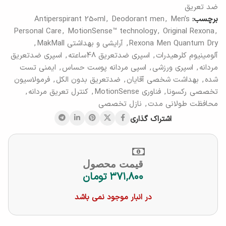
ضد تعریق
برچسب:
Men’s
,
Deodorant men
,
Antiperspirant 250ml
Personal Care
,
MotionSense™ technology
,
Original Rexona
,
Rexona Men Quantum Dry
,
آرایشی و بهداشتی MakMall
,
آلومینیوم کلرهیدرات
,
اسپری ضدتعریق 48ساعته
,
اسپری ضدتعریق
مردانه
,
اسپری ورزشی
,
اسپی مردانه پوست حساس
,
ایمنی تست
شده
,
بهداشت شخصی آقایان
,
ضدتعریق بدون الکل
,
فرمولاسیون
تخصصی رکسونا
,
فناوری MotionSense
,
کنترل تعریق مردانه
,
محافظت طولانی مدت
,
نازل تخصصی
اشتراک گذاری
قیمت محصول
۳۷۱,۸۰۰
تومان
در انبار موجود نمی باشد