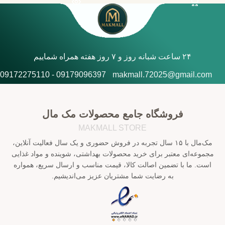
۲۴ ساعت شبانه روز و ۷ روز هفته همراه شماییم
09179096397 - 09172275110
makmall.72025@gmail.com
فروشگاه جامع محصولات مک مال
MAKMALL STORE
مک‌مال با ۱۵ سال تجربه در فروش حضوری و یک سال فعالیت آنلاین،
مجموعه‌ای معتبر برای خرید محصولات بهداشتی، شوینده و مواد غذایی
است. ما با تضمین اصالت کالا، قیمت مناسب و ارسال سریع، همواره
به رضایت شما مشتریان عزیز می‌اندیشیم.