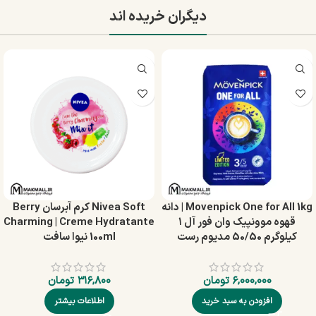
دیگران خریده اند
Movenpick One for All 1kg | دانه
Nivea Soft کرم آبرسان Berry
قهوه موونپیک وان فور آل ۱
Charming | Creme Hydratante
کیلوگرم 50/50 مدیوم رست
100ml نیوا سافت
۶,۰۰۰,۰۰۰
تومان
۳۱۶,۸۰۰
تومان
افزودن به سبد خرید
اطلاعات بیشتر