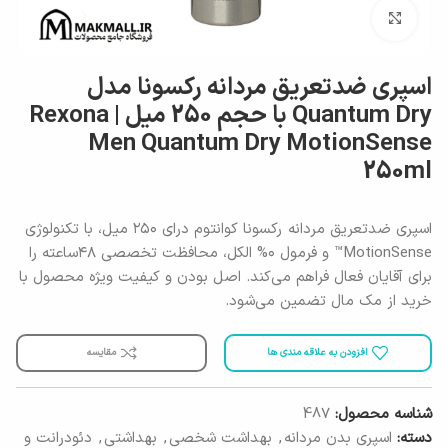
برای بزرگنمایی کلیک کنید
اسپری ضدتعریق مردانه رکسونا مدل
Quantum Dry با حجم 250 میل | Rexona
Men Quantum Dry MotionSense
250ml
اسپری ضدتعریق مردانه رکسونا کوانتوم درای ۲۵۰ میل، با تکنولوژی
MotionSense™ و فرمول ۰% الکل، محافظت تخصصی ۴۸ساعته را
برای آقایان فعال فراهم می‌کند. اصل بودن و کیفیت ویژه محصول با
خرید از مک مال تضمین می‌شود.
افزودن به علاقه مندی ها
مقایسه
شناسه محصول:
487
دسته:
اسپری بدن مردانه
,
بهداشت شخصی
,
بهداشتی
,
دئودرانت و