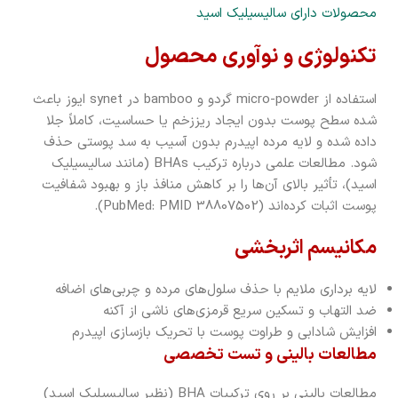
محصولات دارای سالیسیلیک اسید
تکنولوژی و نوآوری محصول
استفاده از micro-powder گردو و bamboo در synet ایوز باعث
شده سطح پوست بدون ایجاد ریززخم یا حساسیت، کاملاً جلا
داده شده و لایه مرده اپیدرم بدون آسیب به سد پوستی حذف
شود. مطالعات علمی درباره ترکیب BHAs (مانند سالیسیلیک
اسید)، تأثیر بالای آن‌ها را بر کاهش منافذ باز و بهبود شفافیت
پوست اثبات کرده‌اند (PubMed: PMID 38807502).
مکانیسم اثربخشی
لایه برداری ملایم با حذف سلول‌های مرده و چربی‌های اضافه
ضد التهاب و تسکین سریع قرمزی‌های ناشی از آکنه
افزایش شادابی و طراوت پوست با تحریک بازسازی اپیدرم
مطالعات بالینی و تست تخصصی
مطالعات بالینی بر روی ترکیبات BHA (نظیر سالیسیلیک اسید)