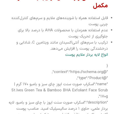
مکمل
قابل استفاده همراه با شوینده‌های ملایم و سرم‌های کنترل‌کننده
چربی پوست
عدم استفاده همزمان با محصولات AHA با درصد بالا برای
جلوگیری از تحریک پوست
ترکیب با سرم‌های آنتی‌اکسیدان مانند ویتامین C، شادابی و
درخشندگی پوست را افزایش می‌دهد.
انواع لایه بردار ملایم پوست
{
“@context”:”https://schema.org”,
“@type”:”Product”,
“name”:”اسکراب صورت سنت ایوز چای سبز و بامبو ۱۷۰ گرم |
St.Ives Green Tea & Bamboo BHA Exfoliant Face Scrub
170g”,
“description”:”اسکراب صورت سنت ایوز با چای سبز و بامبو، لایه
بردار علمی، حاوی ۱ درصد سالیسیلیک اسید. مناسب پوست