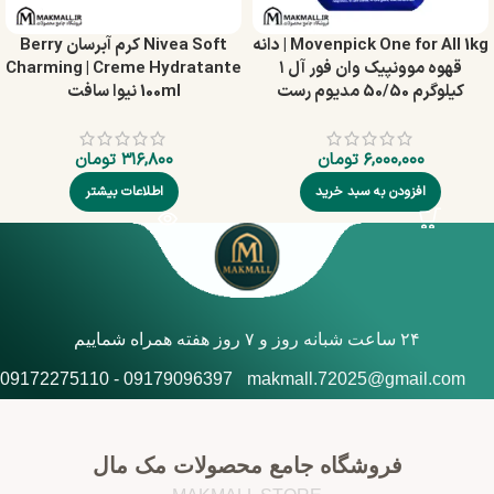
Movenpick One for All 1kg | دانه
Nivea Soft کرم آبرسان Berry
قهوه موونپیک وان فور آل ۱
Charming | Creme Hydratante
کیلوگرم 50/50 مدیوم رست
100ml نیوا سافت
۶,۰۰۰,۰۰۰
تومان
۳۱۶,۸۰۰
تومان
افزودن به سبد خرید
اطلاعات بیشتر
۲۴ ساعت شبانه روز و ۷ روز هفته همراه شماییم
09179096397 - 09172275110
makmall.72025@gmail.com
فروشگاه جامع محصولات مک مال