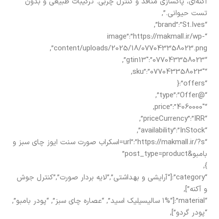
آکنه‌ای، پاکسازی منافذ و کنترل چربی. ترکیبات طبیعی و بدون
تست حیوانی.”,
“brand”:”St.Ives”,
“image”:”https://makmall.ir/wp-
content/uploads/2025/18/077043358023.png”,
“gtin13″:”077043358023”,
“sku”:”077043358023″,
“offers”:{
“@type”:”Offer”,
“price”:”4060000″,
“priceCurrency”:”IRR”,
“availability”:”InStock”,
“url”:”https://makmall.ir/?s=اسکراب صورت سنت ایوز چای سبز و
بامبو&post_type=product”
},
“category”:[“آرایشی و بهداشتی”,”لایه بردار صورت”,”کنترل جوش
و آکنه”],
“material”:[“۱% سالیسیلیک اسید”, “عصاره چای سبز”, “پودر بامبو”,
“پودر گردو”],