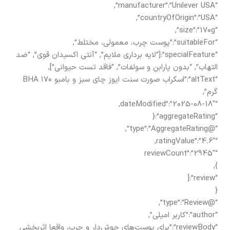
“manufacturer”:”Unilever USA”,
“countryOfOrigin”:”USA”,
“size”:”170g”,
“suitableFor”:”پوست چرب، معمولی، مختلط”,
“specialFeature”:[“لایه برداری ملایم”, “آنتی اکسیدان قوی”, “ضد
التهاب”, “بدون پارابن و سولفات”, “فاقد تست حیوانی”],
“altText”:”اسکراب صورت سنت ایوز چای سبز و بامبو BHA ۱۷۰
گرم”,
“dateModified”:”2025-08-18″,
“aggregateRating”:{
“@type”:”AggregateRating”,
“ratingValue”:”4.6″,
“reviewCount”:”2945″
},
“review”:[
{
“@type”:”Review”,
“author”:”کاربر امیلی”,
“reviewBody”:”برای پوست‌های جوش‌دار و چرب، واقعا اثربخشی