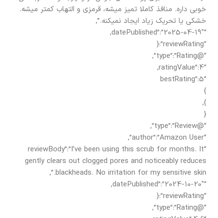
خوبی داره. منافذ کاملا تمیز میشه، قرمزی و التهاب کمتر میشه.
خشکی یا تحریک زیاد ایجاد نمیکنه.”,
“datePublished”:”2025-04-19″,
“reviewRating”:{
“@type”:”Rating”,
“ratingValue”:4,
“bestRating”:5
}
},
{
“@type”:”Review”,
“author”:”Amazon User”,
“reviewBody”:”I’ve been using this scrub for months. It
gently clears out clogged pores and noticeably reduces
blackheads. No irritation for my sensitive skin.”,
“datePublished”:”2024-10-20″,
“reviewRating”:{
“@type”:”Rating”,