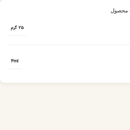
 محصول
25 گرم
4ml