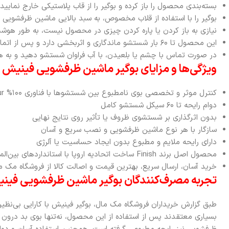
بسته‌بندی محصول را باز کرده و بوگیر را از قاب پلاستیکی خارج نمایید
بوگیر را با استفاده از قلاب مخصوص، به سبد بالایی ماشین ظرفشویی آ
نیازی به باز کردن یا پاره کردن چیزی در محصول نیست، به طور هوشم
این محصول تا ۶۰ بار شستشو ماندگاری و اثربخشی دارد و پس از اتمام رایحه، می‌توانید آن را تعویض کنید
در صورت تماس با چشم یا بلعیدن، با آب فراوان شستشو دهید و به ه
ویژگی‌ها و مزایای بوگیر ماشین ظرفشویی فینیش
کنترل موثر و تخصصی بوی نامطبوع بین شستشوها با فناوری ۱۰۰% Anti-Odour
دوام رایحه تا ۶۰ سیکل شستشو کامل
بدون اثرگذاری بر شستشوی ظروف یا تأثیر روی نتایج نهایی
سازگار با هر نوع ماشین ظرفشویی و نصب سریع و آسان
دارای رایحه ملایم و مطبوع بدون ایجاد حساسیت یا آلرژی
محصول اصل برند Finish ساخت اتحادیه اروپا با استانداردهای بین‌المللی
خرید آسان، ارسال سریع، بهترین قیمت و اصالت کالا از فروشگاه مک م
تجربه مصرف‌کنندگان بوگیر ماشین ظرفشویی فین
طبق گزارش خریداران فروشگاه مک مال، بوگیر فینیش با کارایی بی‌نظ
بسیاری معتقدند پس از استفاده از این محصول، نه‌تنها بوی بد درون