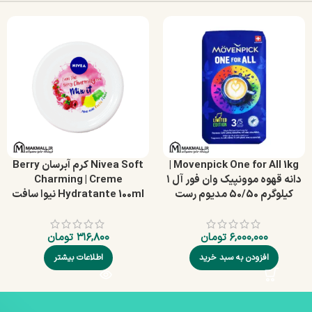
Movenpick One for All 1kg |
Nivea Soft کرم آبرسان Berry
دانه قهوه موونپیک وان فور آل ۱
Charming | Creme
کیلوگرم 50/50 مدیوم رست
Hydratante 100ml نیوا سافت
۶,۰۰۰,۰۰۰
تومان
۳۱۶,۸۰۰
تومان
افزودن به سبد خرید
اطلاعات بیشتر