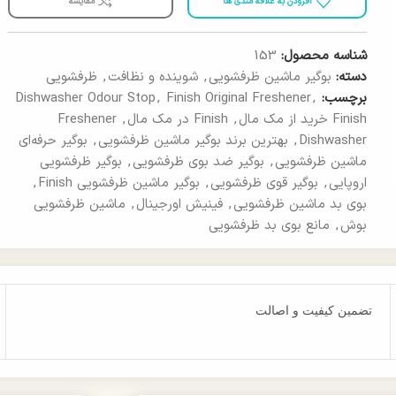
افزودن به علاقه مندی ها
مقایسه
شناسه محصول:
153
دسته:
بوگیر ماشین ظرفشویی
,
شوینده و نظافت
,
ظرفشویی
برچسب:
,
Finish Original Freshener
,
Dishwasher Odour Stop
Finish خرید از مک مال
,
Finish در مک مال
,
Freshener
Dishwasher
,
بهترین برند بوگیر ماشین ظرفشویی
,
بوگیر حرفه‌ای
ماشین ظرفشویی
,
بوگیر ضد بوی ظرفشویی
,
بوگیر ظرفشویی
اروپایی
,
بوگیر قوی ظرفشویی
,
بوگیر ماشین ظرفشویی Finish
,
بوی بد ماشین ظرفشویی
,
فینیش اورجینال
,
ماشین ظرفشویی
بوش
,
مانع بوی بد ظرفشویی
تضمین کیفیت و اصالت