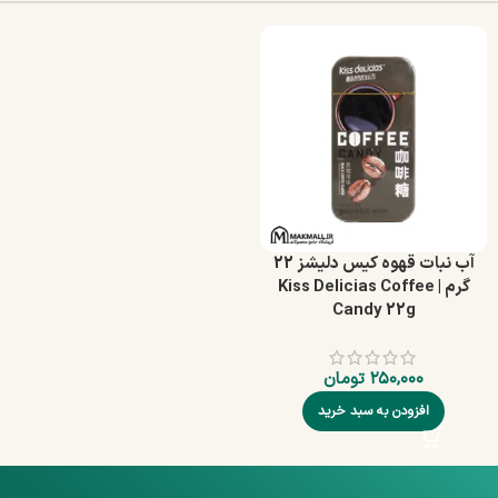
آب‌ نبات قهوه کیس دلیشز 22
گرم | Kiss Delicias Coffee
Candy 22g
۲۵۰,۰۰۰
تومان
افزودن به سبد خرید