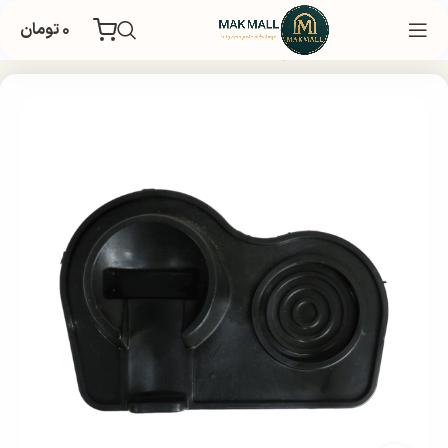
۰
تومان
خانه
اکسسوری قهوه
لوازم باریستایی
مت بار