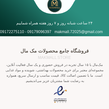
۲۴ ساعت شبانه روز و ۷ روز هفته همراه شماییم
09179096397 - 09172275110
makmall.72025@gmail.com
فروشگاه جامع محصولات مک مال
MAKMALL STORE
مک‌مال با ۱۵ سال تجربه در فروش حضوری و یک سال فعالیت آنلاین،
مجموعه‌ای معتبر برای خرید محصولات بهداشتی، شوینده و مواد غذایی
است. ما با تضمین اصالت کالا، قیمت مناسب و ارسال سریع، همواره
به رضایت شما مشتریان عزیز می‌اندیشیم.