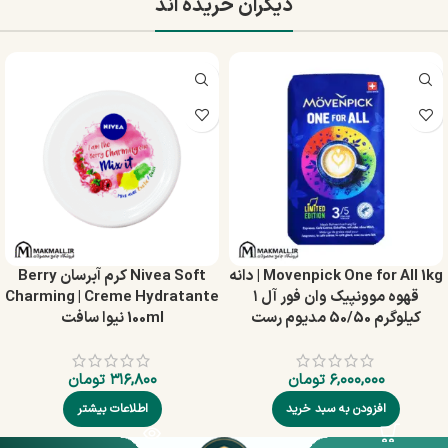
دیگران خریده اند
Movenpick One for All 1kg | دانه
Nivea Soft کرم آبرسان Berry
قهوه موونپیک وان فور آل ۱
Charming | Creme Hydratante
کیلوگرم 50/50 مدیوم رست
100ml نیوا سافت
۶,۰۰۰,۰۰۰
تومان
۳۱۶,۸۰۰
تومان
افزودن به سبد خرید
اطلاعات بیشتر