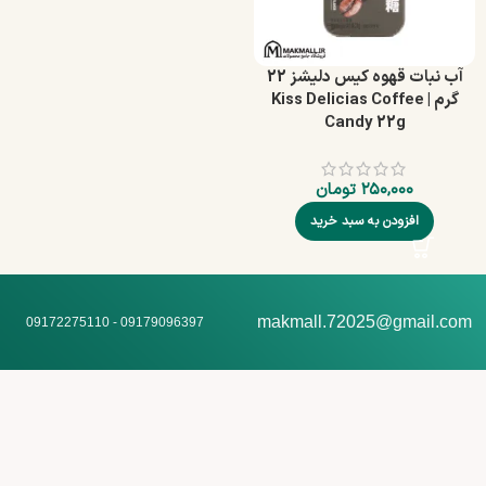
آب‌ نبات قهوه کیس دلیشز 22
گرم | Kiss Delicias Coffee
Candy 22g
۲۵۰,۰۰۰
تومان
افزودن به سبد خرید
makmall.72025@gmail.com
09179096397 - 09172275110