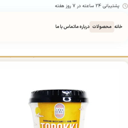
پشتیبانی 24 ساعته در 7 روز هفته
خانه
محصولات
درباره ما
تماس با ما
خانه
بدون دسته بندی
توپوکی کره‌ای گود سئول طعم پنیر 113 گرم | Good Seoul Korean Topokki Cheese 113g