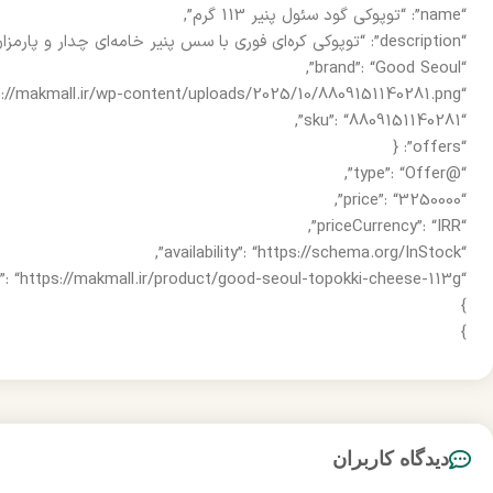
“name”: “توپوکی گود سئول پنیر 113 گرم”,
“description”: “توپوکی کره‌ای فوری با سس پنیر خامه‌ای چدار و پارمزان برند Good Seoul محصول کره جنوبی.”,
“brand”: “Good Seoul”,
“image”: “https://makmall.ir/wp-content/uploads/2025/10/8809151140281.png”,
“sku”: “8809151140281”,
“offers”: {
“@type”: “Offer”,
“price”: “3250000”,
“priceCurrency”: “IRR”,
“availability”: “https://schema.org/InStock”,
“url”: “https://makmall.ir/product/good-seoul-topokki-cheese-113g”
}
}
دیدگاه کاربران