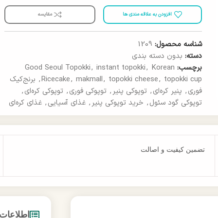
افزودن به علاقه مندی ها
مقایسه
شناسه محصول:
1209
دسته:
بدون دسته بندی
برچسب:
Korean
,
instant topokki
,
Good Seoul Topokki
topokki cup
,
topokki cheese
,
makmall
,
Ricecake
,
برنج‌کیک
فوری
,
پنیر کره‌ای
,
توپوکی پنیر
,
توپوکی فوری
,
توپوکی کره‌ای
,
توپوکی گود سئول
,
خرید توپوکی پنیر
,
غذای آسیایی
,
غذای کره‌ای
تضمین کیفیت و اصالت
اطلاعات