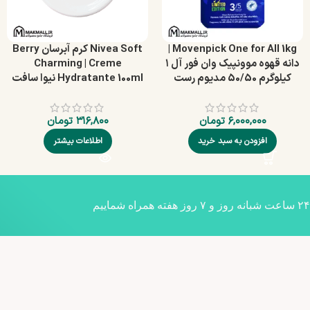
Movenpick One for All 1kg |
Nivea Soft کرم آبرسان Berry
دانه قهوه موونپیک وان فور آل ۱
Charming | Creme
کیلوگرم 50/50 مدیوم رست
Hydratante 100ml نیوا سافت
۶,۰۰۰,۰۰۰
تومان
۳۱۶,۸۰۰
تومان
افزودن به سبد خرید
اطلاعات بیشتر
۲۴ ساعت شبانه روز و ۷ روز هفته همراه شماییم