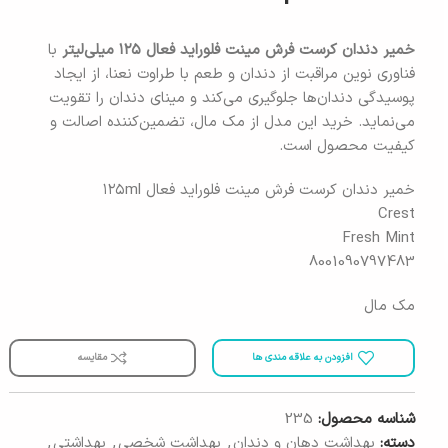
خمیر دندان کرست فرش مینت فلوراید فعال ۱۲۵ میلی‌لیتر
با
فناوری نوین مراقبت از دندان و طعم با طراوت نعنا، از ایجاد
پوسیدگی دندان‌ها جلوگیری می‌کند و مینای دندان را تقویت
می‌نماید. خرید این مدل از مک مال، تضمین‌کننده اصالت و
کیفیت محصول است.
خمیر دندان کرست فرش مینت فلوراید فعال ۱۲۵ml
Crest
Fresh Mint
8001090797483
مک مال
افزودن به علاقه مندی ها
مقایسه
شناسه محصول:
235
دسته:
بهداشت دهان و دندان
,
بهداشت شخصی
,
بهداشتی
,