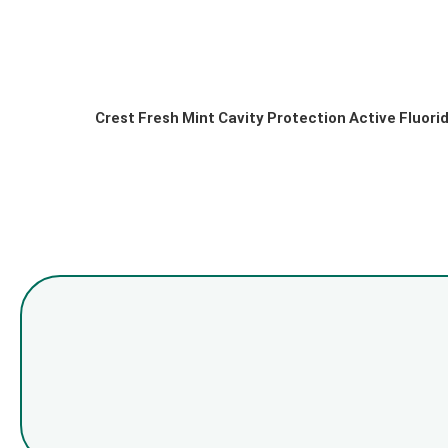
 نفری باشید که دیدگاهی را ارسال می کنید برای “خمیر دندان کرست فرش مینت فلوراید فعال پیشگیری از پوسیدگی دندان 125 میلی‌لیتر | Crest Fresh Mint Cavity Protection Active Fluoride