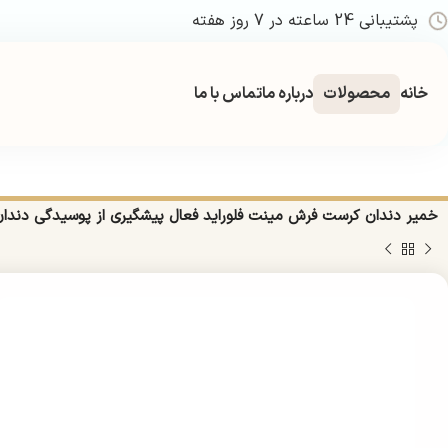
پشتیبانی 24 ساعته در 7 روز هفته
خانه
محصولات
درباره ما
تماس با ما
خانه
بهداشتی
بهداشت شخصی
بهداشت دهان و دندان
خمیر دندان
خمیر دندان کرست فرش مینت فلوراید فعال پیشگیری از پوسیدگی دندان 125 میلی‌لیتر | st Fresh Mint Cavity Protection Active Fluoride Toothpaste 125ml