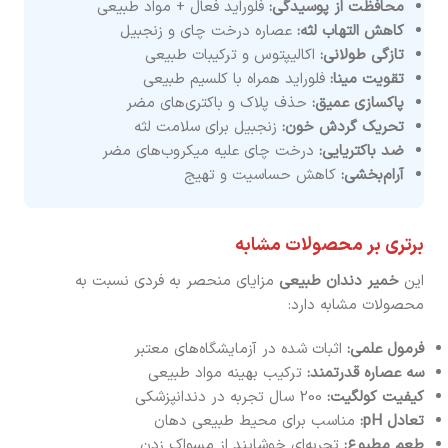
محافظت از پوسیدگی:
فلوراید فعال + مواد طبیعی
کاهش التهاب لثه:
عصاره درخت چای و زنجبیل
تازگی طولانی:
اکالیپتوس و ترکیبات طبیعی
تقویت مینا:
فلوراید همراه با کلسیم طبیعی
پاکسازی عمیق:
حذف پلاک و باکتری‌های مضر
تحریک گردش خون:
زنجبیل برای سلامت لثه
ضد باکتریایی:
درخت چای علیه میکروب‌های مضر
آرام‌بخشی:
کاهش حساسیت و تهیج
برتری بر محصولات مشابه
این
خمیر دندان طبیعی
مزایای منحصر به فردی نسبت به
محصولات مشابه دارد:
فرمول علمی:
اثبات شده در آزمایشگاه‌های معتبر
سه عصاره قدرتمند:
ترکیب بهینه مواد طبیعی
کیفیت کولگیت:
200 سال تجربه در دندانپزشکی
تعادل pH:
مناسب برای محیط طبیعی دهان
طعم مطبوع:
تجربه‌ای خوشایند از مسواک زدن