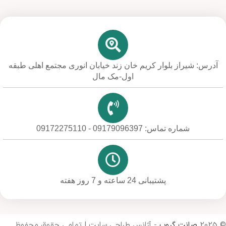
آدرس: شیراز بلوار کریم خان زند خیابان انوری مجتمع اهلی طبقه
اول-مک مال
شماره تماس: 09179096397 - 09172275110
پشتیبانی 24 ساعته و 7 روز هفته
© 2025
صانت گروپ
- آژانس طراحی سایت | تمامی حقوق محفوظ