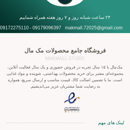
۲۴ ساعت شبانه روز و ۷ روز هفته همراه شماییم
09179096397 - 09172275110
makmall.72025@gmail.com
فروشگاه جامع محصولات مک مال
MAKMALL STORE
مک‌مال با ۱۵ سال تجربه در فروش حضوری و یک سال فعالیت آنلاین،
مجموعه‌ای معتبر برای خرید محصولات بهداشتی، شوینده و مواد غذایی
است. ما با تضمین اصالت کالا، قیمت مناسب و ارسال سریع، همواره
به رضایت شما مشتریان عزیز می‌اندیشیم.
لینک های مهم