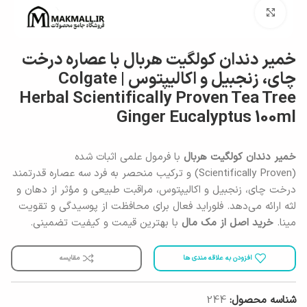
برای بزرگنمایی کلیک کنید
خمیر دندان کولگیت هربال با عصاره درخت
چای، زنجبیل و اکالیپتوس | Colgate
Herbal Scientifically Proven Tea Tree
Ginger Eucalyptus 100ml
خمیر دندان کولگیت هربال
با فرمول علمی اثبات شده
(Scientifically Proven) و ترکیب منحصر به فرد سه عصاره قدرتمند
درخت چای، زنجبیل و اکالیپتوس، مراقبت طبیعی و مؤثر از دهان و
لثه ارائه می‌دهد. فلوراید فعال برای محافظت از پوسیدگی و تقویت
مینا.
خرید اصل از مک مال
با بهترین قیمت و کیفیت تضمینی.
افزودن به علاقه مندی ها
مقایسه
شناسه محصول:
244