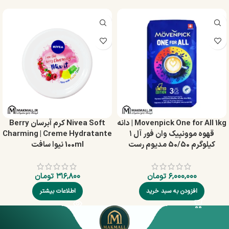
Movenpick One for All 1kg | دانه
Nivea Soft کرم آبرسان Berry
قهوه موونپیک وان فور آل ۱
Charming | Creme Hydratante
کیلوگرم 50/50 مدیوم رست
100ml نیوا سافت
۶,۰۰۰,۰۰۰
تومان
۳۱۶,۸۰۰
تومان
افزودن به سبد خرید
اطلاعات بیشتر