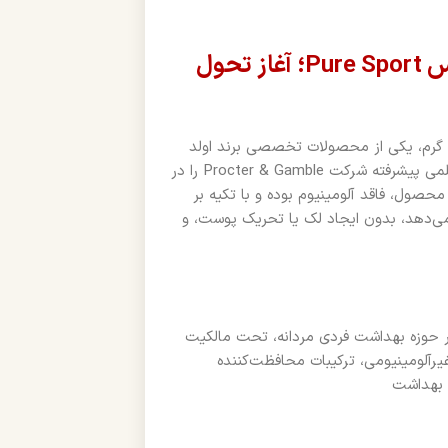
دئودورانت مردانه بدون آلومینیوم اولد اسپایس Pure Sport؛ آغاز تحول
دئودورانت مردانه بدون آلومینیوم اولد اسپایس Pure Sport حجم ۸۵ گرم، یکی از محصولات تخصصی برند اولد
اسپایس است که با اتکا بر تکنولوژی High Endurance، دستاوردهای علمی پیشرفته شرکت Procter & Gamble را در
حصول، فاقد آلومینیوم بوده و با تکیه بر
ه می‌دهد، بدون ایجاد لک یا تحریک پوست، و
از ۸۰ سال فعالیت تخصصی در حوزه بهداشت فردی مردانه، تحت مالکیت
ی پیشرفته غیرآلومینیومی، ترکیبات محافظت‌کننده
و بهداشت