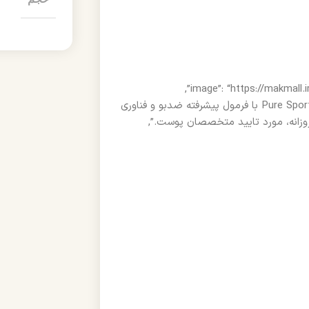
“description”: “دئودورانت بدون آلومینیوم مردانه اولد اسپایس Pure Sport 85g با فرمول پیشرفته ضدبو و فناوری