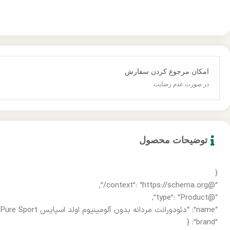
امکان مرجوع کردن سفارش
در صورت عدم رضایت
توضیحات محصول
{
“@context”: “https://schema.org/”,
“@type”: “Product”,
“name”: “دئودورانت مردانه بدون آلومینیوم اولد اسپایس Pure Sport حجم 85 گرم”,
“brand”: {