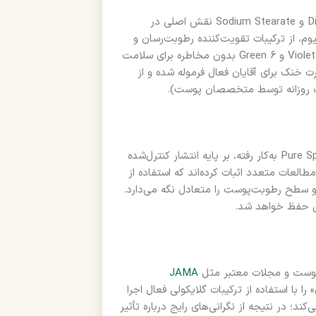
در این محصول، ترکیبات ضدبو Dipropylene Glycol، Propylene Glycol و Sodium Stearate نقش اصلی در
وم، از ترکیبات تقویت‌کننده رطوبت‌رسان و
جاذب بو برای ۴۸ ساعت محافظت بهره می‌برد. رنگ‌های اختصاصی Violet 2 و Green 6 بدون مخاطره برای سلامت
ند. عطر اسپرت خنک برای آقایان فعال فرموله شده و از
ف روزانه توسط متخصصان پوست).
فناوری High Endurance که در محصولات تخصصی اولد اسپایس Pure Sport به‌کار رفته، بر پایه انتشار کنترل‌شده
ت طراحی شده است. مطالعات متعدد اثبات کرده‌اند که استفاده از
 سطح رطوبت‌پوست را متعادل نگه می‌دارد.
ن حفظ خواهد شد.
 پوست و مجلات معتبر مثل
JAMA
 با استفاده از ترکیبات گلایکولی فعال اجرا
د؛ در نتیجه از نگرانی‌های رایج درباره تأثیر