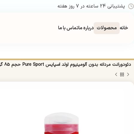
پشتیبانی 24 ساعته در 7 روز هفته
خانه
محصولات
درباره ما
تماس با ما
خانه
بهداشتی
بهداشت شخصی
دئودرانت و ضد تعریق
مام و دئودرانت 
دئودورانت مردانه بدون آلومینیوم اولد اسپایس Pure Sport حجم 85 گرم | Old Spice High Endurance Pure Sport Aluminum Free Deodorant 85g