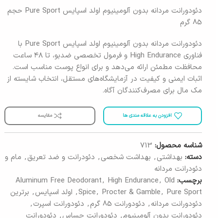
دئودورانت مردانه بدون آلومینیوم اولد اسپایس Pure Sport حجم
85 گرم
دئودورانت مردانه بدون آلومینیوم اولد اسپایس Pure Sport با
فناوری High Endurance و فرمول تخصصی ضدبو، تا ۴۸ ساعت
محافظت مطمئن ارائه می‌دهد و برای انواع پوست مناسب است.
اثبات ایمنی و کیفیت در آزمایشگاه‌های مستقل، انتخاب شایسته از
مک مال برای مصرف‌کنندگان آگاه.
افزودن به علاقه مندی ها
مقایسه
شناسه محصول:
713
دسته:
بهداشتی
,
بهداشت شخصی
,
دئودرانت و ضد تعریق
,
مام و
دئودرانت مردانه
برچسب:
Old
,
High Endurance
,
Aluminum Free Deodorant
Pure Sport
,
Procter & Gamble
,
Spice
,
اولد اسپایس
,
برترین
دئودورانت مردانه
,
دئودورانت 85 گرم
,
دئودورانت اسپرت
,
دئودورانت بدون آلومینیوم
,
دئودورانت حساس
,
دئودورانت