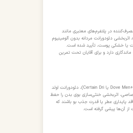
رف‌کننده در پلتفرم‌های معتبری مانند
i (نظریه ۴.۷ از ۵ ستاره بر اساس بیش از ۵۰۰۰ کاربر)، اثربخشی دئودورانت مردانه بدون آلومینیوم
یجاد حساسیت یا خشکی پوست، تأیید شده است.
 می‌دهند که عطر اسپرت محصول حداقل تا ۴۸ ساعت ماندگاری دارد و برای آقایان تحت تمرین
در مقایسه با سایر دئودورانت‌های مردانه بدون آلومینیوم (مانند Dove Men+Care یا Certain Dri)، دئودورانت اولد
یل تکنولوژی High Endurance و فرمول اختصاصی، اثربخشی خنثی‌سازی بوی بدن را حفظ
 پایداری عطر یا قدرت جذب بو باشند که
 از آن‌ها پیشی گرفته است.