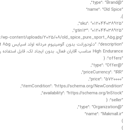
“@type”: “Brand”,
“name”: “Old Spice”
},
“sku”: “012044038925”,
“gtin13”: “012044038925”,
“image”: “https://makmall.ir/wp-content/uploads/2025/08/old_spice_pure_sport_85g.jpg”,
High Endurance مناسب آقایان فعال، بدون ایجاد لک، قابل استفاده روزانه، مورد تایید متخصصان پوست.”,
“offers”: {
“@type”: “Offer”,
“priceCurrency”: “IRR”,
“price”: “5720000”,
“itemCondition”: “https://schema.org/NewCondition”,
“availability”: “https://schema.org/InStock”,
“seller”: {
“@type”: “Organization”,
“name”: “Makmall.ir”
}
}