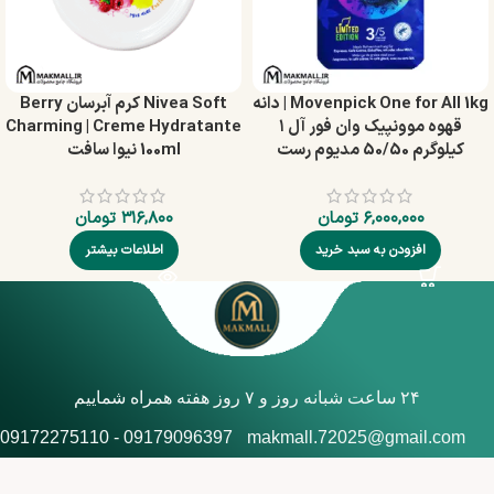
Movenpick One for All 1kg | دانه
Nivea Soft کرم آبرسان Berry
قهوه موونپیک وان فور آل ۱
Charming | Creme Hydratante
کیلوگرم 50/50 مدیوم رست
100ml نیوا سافت
۶,۰۰۰,۰۰۰
تومان
۳۱۶,۸۰۰
تومان
افزودن به سبد خرید
اطلاعات بیشتر
۲۴ ساعت شبانه روز و ۷ روز هفته همراه شماییم
09179096397 - 09172275110
makmall.72025@gmail.com