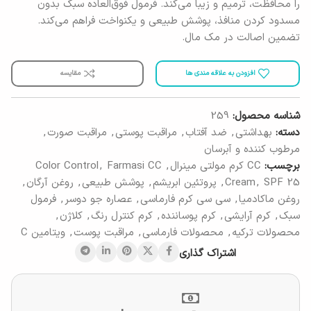
را محافظت، ترمیم و زیبا می‌کند. فرمول فوق‌العاده سبک بدون
مسدود کردن منافذ، پوشش طبیعی و یکنواخت فراهم می‌کند.
تضمین اصالت در مک مال.
افزودن به علاقه مندی ها
مقایسه
شناسه محصول:
259
دسته:
بهداشتی
,
ضد آفتاب
,
مراقبت پوستی
,
مراقبت صورت
,
مرطوب کننده و آبرسان
برچسب:
CC کرم مولتی مینرال
,
Farmasi CC
,
Color Control
SPF 25
,
Cream
,
پروتئین ابریشم
,
پوشش طبیعی
,
روغن آرگان
,
روغن ماکادمیا
,
سی سی کرم فارماسی
,
عصاره جو دوسر
,
فرمول
سبک
,
کرم آرایشی
,
کرم پوساننده
,
کرم کنترل رنگ
,
کلاژن
,
محصولات ترکیه
,
محصولات فارماسی
,
مراقبت پوست
,
ویتامین C
اشتراک گذاری