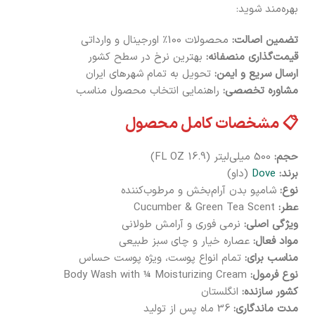
بهره‌مند شوید:
تضمین اصالت:
محصولات 100٪ اورجینال و وارداتی
قیمت‌گذاری منصفانه:
بهترین نرخ در سطح کشور
ارسال سریع و ایمن:
تحویل به تمام شهرهای ایران
مشاوره تخصصی:
راهنمایی انتخاب محصول مناسب
📋 مشخصات کامل محصول
حجم:
500 میلی‌لیتر (16.9 FL OZ)
برند:
Dove
(داو)
نوع:
شامپو بدن آرام‌بخش و مرطوب‌کننده
عطر:
Cucumber & Green Tea Scent
ویژگی اصلی:
نرمی فوری و آرامش طولانی
مواد فعال:
عصاره خیار و چای سبز طبیعی
مناسب برای:
تمام انواع پوست، ویژه پوست حساس
نوع فرمول:
Body Wash with ¼ Moisturizing Cream
کشور سازنده:
انگلستان
مدت ماندگاری:
36 ماه پس از تولید