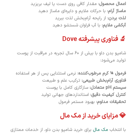
اعمال محصول:
مقدار کافی روی دست یا لیف بریزید
ماساژ آرام:
با حرکات ملایم و دایره‌ای ماساژ دهید
لذت بردن:
از رایحه آرام‌بخش لذت ببرید
آبکشی ملایم:
با آب فراوان شستشو دهید
🔬 فناوری پیشرفته Dove
شامپو بدن داو با بیش از 60 سال تجربه در مراقبت از پوست
تولید می‌شود:
فرمول ¼ کرم مرطوب‌کننده:
نرمی استثنایی پس از هر استفاده
فناوری آرام‌بخش طبیعی:
ترکیب علم و طبیعت
سیستم pH متعادل:
سازگاری کامل با پوست
کنترل کیفیت دقیق:
استانداردهای جهانی تولید
تحقیقات مداوم:
بهبود مستمر فرمول
💎 مزایای خرید از مک مال
با انتخاب
مک مال
برای خرید شامپو بدن داو، از خدمات ممتازی