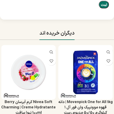
دیگران خریده اند
Movenpick One for All 1kg | دانه
Nivea Soft کرم آبرسان Berry
قهوه موونپیک وان فور آل ۱
Charming | Creme Hydratante
کیلوگرم 50/50 مدیوم رست
100ml نیوا سافت