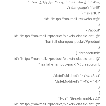
بسته شامل سه عدد شامپو 300 میلی‌لیتری است.”,
“inLanguage”: “fa-IR”,
“isPartOf”: {
“@id”: “https://makmall.ir/#website”
},
“about”: {
“@id”: “https://makmall.ir/product/bioxcin-classic-anti-
hairfall-shampoo-pack3/#product”
},
“breadcrumb”: {
“@id”: “https://makmall.ir/product/bioxcin-classic-anti-
hairfall-shampoo-pack3/#breadcrumb”
},
“datePublished”: “2025-09-01”,
“dateModified”: “2025-09-16”
},
{
“@type”: “BreadcrumbList”,
“@id”: “https://makmall.ir/product/bioxcin-classic-anti-