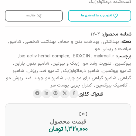
تست‌شده درماتولوژیک.
افزودن به علاقه مندی ها
مقایسه
شناسه محصول:
1204
دسته:
بهداشتی
,
بهداشت بدن و حمام
,
بهداشت شخصی
,
شامپو
,
مراقبت و زیبایی مو
برچسب:
makmall.ir
,
BIOXCIN
,
bio activ herbal complex
,
بیوکسین
,
تقویت رشد مو
,
زینک و بیوتین
,
شامپو بدون پارابن
,
شامپو بیوکسین
,
شامپو درماتولوژیک
,
شامپو ضد ریزش
,
شامپو
گیاهی
,
شامپو گیاهی برای مو چرب
,
شامپو مو چرب
,
ضد ریزش مو
,
کلاسیک بیوکسین
,
کنترل چربی پوست سر
اشتراک گذاری
قیمت محصول
۱,۳۲۰,۰۰۰
تومان