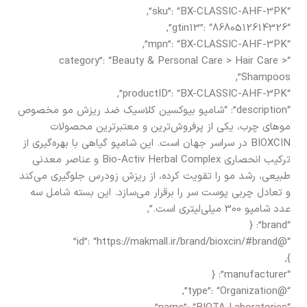
“sku”: “BX-CLASSIC-AHF-3PK”,
“gtin13”: “8680512614326”,
“mpn”: “BX-CLASSIC-AHF-3PK”,
“category”: “Beauty & Personal Care > Hair Care >
Shampoos”,
“productID”: “BX-CLASSIC-AHF-3PK”,
“description”: “شامپو بیوکسین کلاسیک ضد ریزش مو مخصوص
موهای چرب، یکی از پرفروش‌ترین و معتبرترین محصولات
BIOXCIN در سراسر جهان است. این شامپو گیاهی با بهره‌گیری از
ترکیب انحصاری Bio-Activ Herbal Complex و عناصر معدنی
طبیعی، رشد مو را تقویت کرده، از ریزش زودرس جلوگیری می‌کند
و تعادل چربی پوست سر را برقرار می‌سازد. این بسته شامل سه
عدد شامپو 300 میلی‌لیتری است.”,
“brand”: {
“@id”: “https://makmall.ir/brand/bioxcin/#brand”
},
“manufacturer”: {
“@type”: “Organization”,