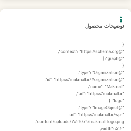
توضیحات محصول
{
“@context”: “https://schema.org”,
“@graph”: [
{
“@type”: “Organization”,
“@id”: “https://makmall.ir/#organization”,
“name”: “Makmall”,
“url”: “https://makmall.ir”,
“logo”: {
“@type”: “ImageObject”,
“url”: “https://makmall.ir/wp-
content/uploads/2025/09/makmall-logo.png”,
“width”: 512,