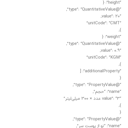
“height”: {
“@type”: “QuantitativeValue”,
“value”: 20,
“unitCode”: “CMT”
},
“weight”: {
“@type”: “QuantitativeValue”,
“value”: 0.9,
“unitCode”: “KGM”
},
“additionalProperty”: [
{
“@type”: “PropertyValue”,
“name”: “حجم”,
“value”: “3 عدد × 300 میلی‌لیتر”
},
{
“@type”: “PropertyValue”,
“name”: “نوع پوست سر”,