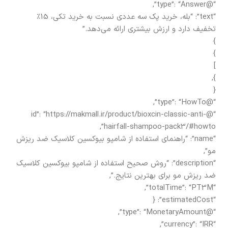
“@type”: “Answer”,
“text”: “بله، خرید پک سه عددی نسبت به خرید تکی، 15٪
تخفیف دارد و ارزش بیشتری ارائه می‌دهد.”
}
}
]
},
{
“@type”: “HowTo”,
“@id”: “https://makmall.ir/product/bioxcin-classic-anti-
hairfall-shampoo-pack3/#howto”,
“name”: “راهنمای استفاده از شامپو بیوکسین کلاسیک ضد ریزش
مو”,
“description”: “روش صحیح استفاده از شامپو بیوکسین کلاسیک
ضد ریزش مو برای بهترین نتایج.”,
“totalTime”: “PT3M”,
“estimatedCost”: {
“@type”: “MonetaryAmount”,
“currency”: “IRR”,