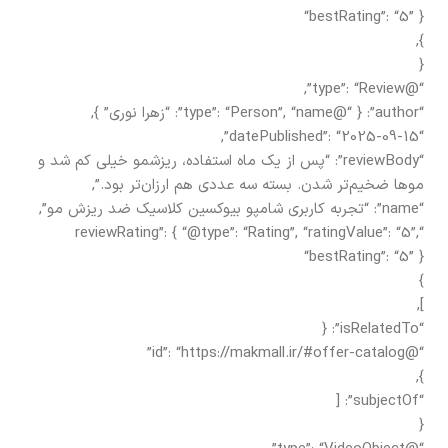
“bestRating”: “5” }
},
{
“@type”: “Review”,
“author”: { “@type”: “Person”, “name”: “زهرا نوری” },
“datePublished”: “2025-09-15”,
“reviewBody”: “پس از یک ماه استفاده، ریزشمو خیلی کم شد و
موها ضخیم‌تر شدن. بسته سه عددی هم ارزان‌تر بود.”,
“name”: “تجربه کاربری شامپو بیوکسین کلاسیک ضد ریزش مو”,
“reviewRating”: { “@type”: “Rating”, “ratingValue”: “5”,
“bestRating”: “5” }
}
],
“isRelatedTo”: {
“@id”: “https://makmall.ir/#offer-catalog”
},
“subjectOf”: [
{