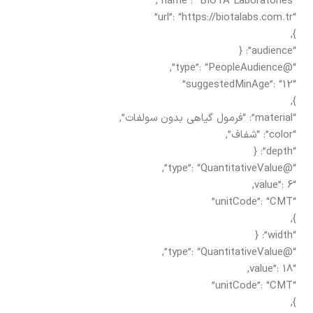
“name”: “BIOTA Laboratories”,
“url”: “https://biotalabs.com.tr”
},
“audience”: {
“@type”: “PeopleAudience”,
“suggestedMinAge”: “12”
},
“material”: “فرمول گیاهی بدون سولفات”,
“color”: “شفاف”,
“depth”: {
“@type”: “QuantitativeValue”,
“value”: 6,
“unitCode”: “CMT”
},
“width”: {
“@type”: “QuantitativeValue”,
“value”: 18,
“unitCode”: “CMT”
},