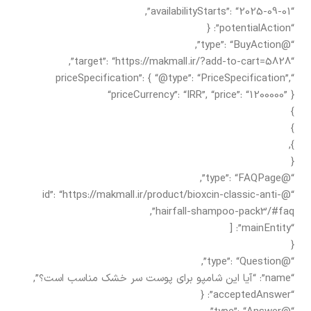
“availabilityStarts”: “2025-09-01”,
“potentialAction”: {
“@type”: “BuyAction”,
“target”: “https://makmall.ir/?add-to-cart=5828”,
“priceSpecification”: { “@type”: “PriceSpecification”,
“priceCurrency”: “IRR”, “price”: “1200000” }
}
}
},
{
“@type”: “FAQPage”,
“@id”: “https://makmall.ir/product/bioxcin-classic-anti-
hairfall-shampoo-pack3/#faq”,
“mainEntity”: [
{
“@type”: “Question”,
“name”: “آیا این شامپو برای پوست سر خشک مناسب است؟”,
“acceptedAnswer”: {