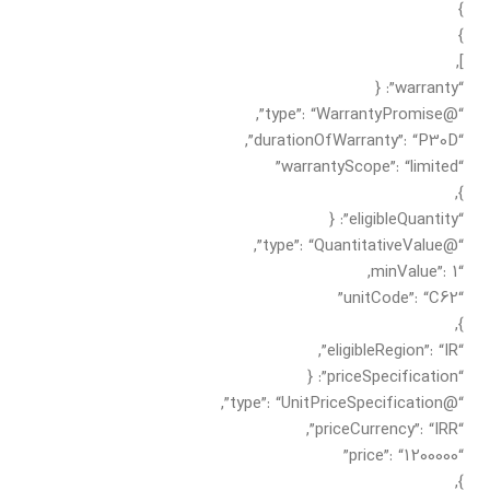
}
}
],
“warranty”: {
“@type”: “WarrantyPromise”,
“durationOfWarranty”: “P30D”,
“warrantyScope”: “limited”
},
“eligibleQuantity”: {
“@type”: “QuantitativeValue”,
“minValue”: 1,
“unitCode”: “C62”
},
“eligibleRegion”: “IR”,
“priceSpecification”: {
“@type”: “UnitPriceSpecification”,
“priceCurrency”: “IRR”,
“price”: “1200000”
},