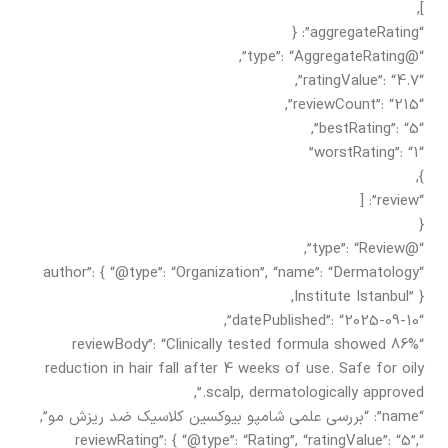
],
“aggregateRating”: {
“@type”: “AggregateRating”,
“ratingValue”: “4.7”,
“reviewCount”: “215”,
“bestRating”: “5”,
“worstRating”: “1”
},
“review”: [
{
“@type”: “Review”,
“author”: { “@type”: “Organization”, “name”: “Dermatology
Institute Istanbul” },
“datePublished”: “2025-09-10”,
“reviewBody”: “Clinically tested formula showed 86%
reduction in hair fall after 4 weeks of use. Safe for oily
scalp, dermatologically approved.”,
“name”: “بررسی علمی شامپو بیوکسین کلاسیک ضد ریزش مو”,
“reviewRating”: { “@type”: “Rating”, “ratingValue”: “5”,