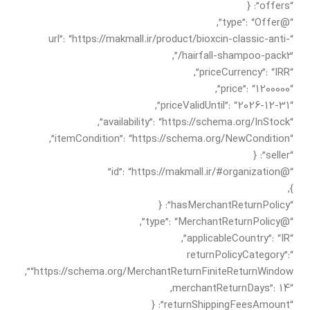
“offers”: {
“@type”: “Offer”,
“url”: “https://makmall.ir/product/bioxcin-classic-anti-
hairfall-shampoo-pack3/”,
“priceCurrency”: “IRR”,
“price”: “1200000”,
“priceValidUntil”: “2026-12-31”,
“availability”: “https://schema.org/InStock”,
“itemCondition”: “https://schema.org/NewCondition”,
“seller”: {
“@id”: “https://makmall.ir/#organization”
},
“hasMerchantReturnPolicy”: {
“@type”: “MerchantReturnPolicy”,
“applicableCountry”: “IR”,
“returnPolicyCategory”:
“https://schema.org/MerchantReturnFiniteReturnWindow”,
“merchantReturnDays”: 14,
“returnShippingFeesAmount”: {