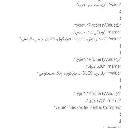
“value”: “پوست سر چرب”
},
{
“@type”: “PropertyValue”,
“name”: “ویژگی‌های خاص”,
“value”: “ضد ریزش، تقویت فولیکول، کنترل چربی، گیاهی”
},
{
“@type”: “PropertyValue”,
“name”: “فاقد مواد”,
“value”: “پارابن، SLES، سیلیکون، رنگ مصنوعی”
},
{
“@type”: “PropertyValue”,
“name”: “تکنولوژی”,
“value”: “Bio-Activ Herbal Complex”
}
],