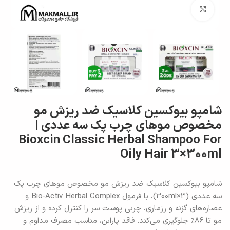
برای بزرگنمایی کلیک کنید
شامپو بیوکسین کلاسیک ضد ریزش مو
مخصوص موهای چرب پک سه عددی |
Bioxcin Classic Herbal Shampoo For
Oily Hair 3×300ml
شامپو بیوکسین کلاسیک ضد ریزش مو مخصوص موهای چرب پک
سه عددی (3×300ml)، با فرمول Bio‑Activ Herbal Complex و
عصاره‌های گزنه و رزماری، چربی پوست سر را کنترل کرده و از ریزش
مو تا 86٪ جلوگیری می‌کند. فاقد پارابن، مناسب مصرف مداوم و