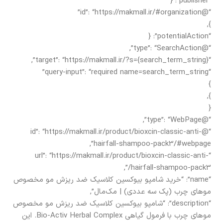
“publisher”: {
“@id”: “https://makmall.ir/#organization”
},
“potentialAction”: {
“@type”: “SearchAction”,
“target”: “https://makmall.ir/?s={search_term_string}”,
“query-input”: “required name=search_term_string”
}
},
{
“@type”: “WebPage”,
“@id”: “https://makmall.ir/product/bioxcin-classic-anti-
hairfall-shampoo-pack3/#webpage”,
“url”: “https://makmall.ir/product/bioxcin-classic-anti-
hairfall-shampoo-pack3/”,
“name”: “خرید شامپو بیوکسین کلاسیک ضد ریزش مو مخصوص
موهای چرب (پک سه عددی) | مک‌مال”,
“description”: “شامپو بیوکسین کلاسیک ضد ریزش مو مخصوص
موهای چرب با فرمول گیاهی Bio-Activ Herbal Complex. این