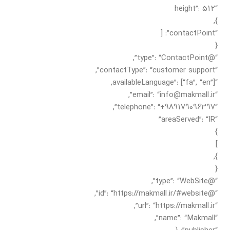
“height”: 512
},
“contactPoint”: [
{
“@type”: “ContactPoint”,
“contactType”: “customer support”,
“availableLanguage”: [“fa”, “en”],
“email”: “info@makmall.ir”,
“telephone”: “+989179096397”,
“areaServed”: “IR”
}
]
},
{
“@type”: “WebSite”,
“@id”: “https://makmall.ir/#website”,
“url”: “https://makmall.ir”,
“name”: “Makmall”,