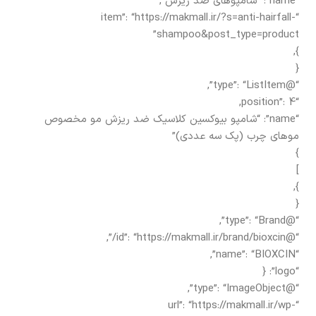
“name”: “شامپوهای ضد ریزش”,
“item”: “https://makmall.ir/?s=anti-hairfall-
shampoo&post_type=product”
},
{
“@type”: “ListItem”,
“position”: 4,
“name”: “شامپو بیوکسین کلاسیک ضد ریزش مو مخصوص
موهای چرب (پک سه عددی)”
}
]
},
{
“@type”: “Brand”,
“@id”: “https://makmall.ir/brand/bioxcin/”,
“name”: “BIOXCIN”,
“logo”: {
“@type”: “ImageObject”,
“url”: “https://makmall.ir/wp-