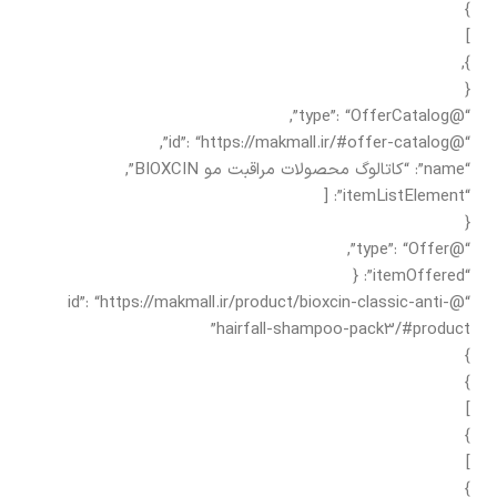
}
]
},
{
“@type”: “OfferCatalog”,
“@id”: “https://makmall.ir/#offer-catalog”,
“name”: “کاتالوگ محصولات مراقبت مو BIOXCIN”,
“itemListElement”: [
{
“@type”: “Offer”,
“itemOffered”: {
“@id”: “https://makmall.ir/product/bioxcin-classic-anti-
hairfall-shampoo-pack3/#product”
}
}
]
}
]
}