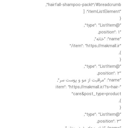
hairfall-shampoo-pack3/#breadcrumb”,
“itemListElement”: [
{
“@type”: “ListItem”,
“position”: 1,
“name”: “خانه”,
“item”: “https://makmall.ir/”
},
{
“@type”: “ListItem”,
“position”: 2,
“name”: “مراقبت از مو و پوست سر”,
“item”: “https://makmall.ir/?s=hair-
care&post_type=product”
},
{
“@type”: “ListItem”,
“position”: 3,