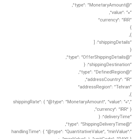
“@type”: “MonetaryAmount”,
“value”: “0”,
“currency”: “IRR”
}
},
“shippingDetails”: [
{
“@type”: “OfferShippingDetails”,
“shippingDestination”: {
“@type”: “DefinedRegion”,
“addressCountry”: “IR”,
“addressRegion”: “Tehran”
},
“shippingRate”: { “@type”: “MonetaryAmount”, “value”: “0”,
“currency”: “IRR” },
“deliveryTime”: {
“@type”: “ShippingDeliveryTime”,
“handlingTime”: { “@type”: “QuantitativeValue”, “minValue”: