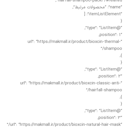
hairfall-shampoo-pack3/#related”,
“name”: “محصولات مرتبط”,
“itemListElement”: [
{
“@type”: “ListItem”,
“position”: 1,
“url”: “https://makmall.ir/product/bioxcin-thermal-
shampoo/”
},
{
“@type”: “ListItem”,
“position”: 2,
“url”: “https://makmall.ir/product/bioxcin-classic-anti-
hairfall-shampoo/”
},
{
“@type”: “ListItem”,
“position”: 3,
“url”: “https://makmall.ir/product/bioxcin-natural-hair-mask/”