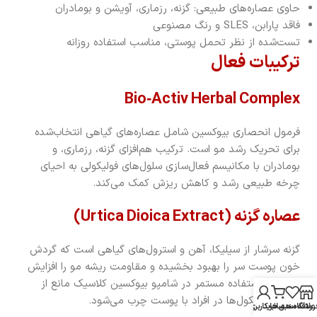
حاوی عصاره‌های طبیعی: گزنه، رزماری، آویشن و بومادران
فاقد پارابن، SLES و رنگ مصنوعی
تست‌شده از نظر تحمل پوستی، مناسب استفاده روزانه
ترکیبات فعال
Bio‑Activ Herbal Complex
فرمول انحصاری بیوکسین شامل عصاره‌های گیاهی انتخاب‌شده
برای تحریک رشد مو است. ترکیب هم‌افزای گزنه، رزماری، و
بومادران با مکانیسم فعال‌سازی سلول‌های فولیکولی به احیای
چرخه طبیعی رشد و کاهش ریزش کمک می‌کند.
عصاره گزنه (Urtica Dioica Extract)
گزنه سرشار از سیلیکا، آهن و استرول‌های گیاهی است که گردش
خون پوست سر را بهبود بخشیده و مقاومت ریشه مو را افزایش
می‌دهد. استفاده مستمر در شامپو بیوکسین کلاسیک مانع از
ضعف فولیکول‌ها در افراد با پوست چرب می‌شود.
روشگاه
علاقه مندی ها
سبد خرید
حساب کاربری من