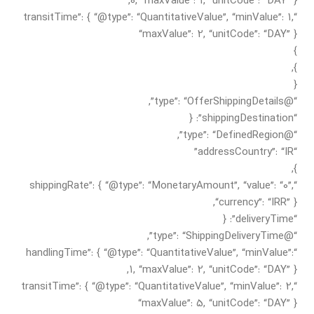
0, “maxValue”: 1, “unitCode”: “DAY” },
“transitTime”: { “@type”: “QuantitativeValue”, “minValue”: 1,
“maxValue”: 2, “unitCode”: “DAY” }
}
},
{
“@type”: “OfferShippingDetails”,
“shippingDestination”: {
“@type”: “DefinedRegion”,
“addressCountry”: “IR”
},
“shippingRate”: { “@type”: “MonetaryAmount”, “value”: “0”,
“currency”: “IRR” },
“deliveryTime”: {
“@type”: “ShippingDeliveryTime”,
“handlingTime”: { “@type”: “QuantitativeValue”, “minValue”:
1, “maxValue”: 2, “unitCode”: “DAY” },
“transitTime”: { “@type”: “QuantitativeValue”, “minValue”: 2,
“maxValue”: 5, “unitCode”: “DAY” }