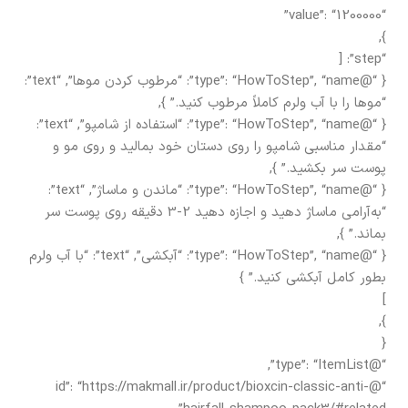
“value”: “1200000”
},
“step”: [
{ “@type”: “HowToStep”, “name”: “مرطوب کردن موها”, “text”:
“موها را با آب ولرم کاملاً مرطوب کنید.” },
{ “@type”: “HowToStep”, “name”: “استفاده از شامپو”, “text”:
“مقدار مناسبی شامپو را روی دستان خود بمالید و روی مو و
پوست سر بکشید.” },
{ “@type”: “HowToStep”, “name”: “ماندن و ماساژ”, “text”:
“به‌آرامی ماساژ دهید و اجازه دهید 2-3 دقیقه روی پوست سر
بماند.” },
{ “@type”: “HowToStep”, “name”: “آبکشی”, “text”: “با آب ولرم
بطور کامل آبکشی کنید.” }
]
},
{
“@type”: “ItemList”,
“@id”: “https://makmall.ir/product/bioxcin-classic-anti-