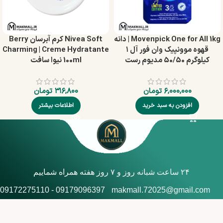
Movenpick One for All 1kg | دانه
Nivea Soft کرم آبرسان Berry
قهوه موونپیک وان فور آل ۱
Charming | Creme Hydratante
کیلوگرم 50/50 مدیوم رست
100ml نیوا سافت
۶,۰۰۰,۰۰۰
تومان
۳۱۶,۸۰۰
تومان
افزودن به سبد خرید
اطلاعات بیشتر
۲۴ ساعت شبانه روز و ۷ روز هفته همراه شماییم
09179096397 - 09172275110
makmall.72025@gmail.com