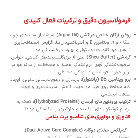
فرمولاسیون دقیق و ترکیبات فعال کلیدی
روغن آرگان خالص مراکشی (Argan Oil):
سرشار از اسیدهای چرب
امگا ۶ و ۹، ویتامین E و آنتی‌اکسیدان‌ها، افزایش انعطاف‌پذیری
تارهای مو، تقویت فولیکول و بهبود درخشندگی مو
کره شی (Shea Butter):
غنی از تری‌گلیسیریدهای گیاهی، خواص
مرطوب‌کنندگی قوی، نرم‌کنندگی عمیق و محافظت از ساقه مو در
برابر حرارت، فرسایش و آلودگی محیطی
پرو ویتامین B5 (پانتنول):
بازسازی و رطوبت‌رسانی سلولی، ایجاد
لایه محافظ روی فیبر مو جهت کاهش آسیب‌پذیری و ایجاد
لطافت ابریشمی
ترکیب پروتئین‌های آبرسان (Hydrolyzed Proteins):
کمک به
ترمیم کوتیکول‌های شکننده و جلوگیری از شکستگی موها
فناوری و نوآوری‌های شامپو پرت پلاس
–
کمپلکس مغذی دوگانه (Dual-Active Care Complex):
انحصاری برند، با سینرژی روغن آرگان و کره شی