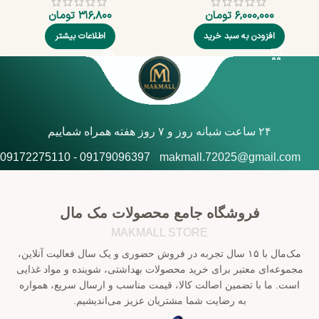
۶,۰۰۰,۰۰۰
تومان
۳۱۶,۸۰۰
تومان
افزودن به سبد خرید
اطلاعات بیشتر
۲۴ ساعت شبانه روز و ۷ روز هفته همراه شماییم
09179096397 - 09172275110
makmall.72025@gmail.com
فروشگاه جامع محصولات مک مال
MAKMALL STORE
مک‌مال با ۱۵ سال تجربه در فروش حضوری و یک سال فعالیت آنلاین،
مجموعه‌ای معتبر برای خرید محصولات بهداشتی، شوینده و مواد غذایی
است. ما با تضمین اصالت کالا، قیمت مناسب و ارسال سریع، همواره
به رضایت شما مشتریان عزیز می‌اندیشیم.