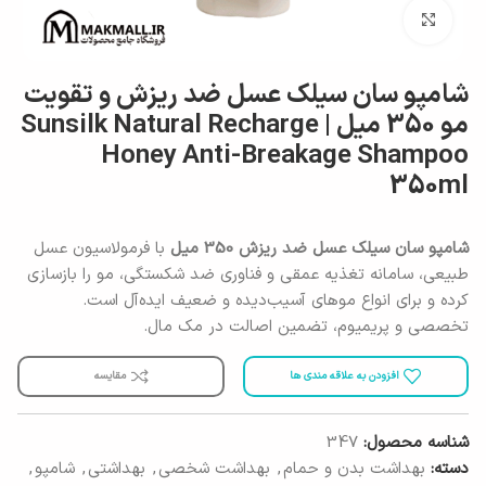
برای بزرگنمایی کلیک کنید
شامپو سان سیلک عسل ضد ریزش و تقویت
مو 350 میل | Sunsilk Natural Recharge
Honey Anti-Breakage Shampoo
350ml
شامپو سان سیلک عسل ضد ریزش 350 میل
با فرمولاسیون عسل
طبیعی، سامانه تغذیه عمقی و فناوری ضد شکستگی، مو را بازسازی
کرده و برای انواع موهای آسیب‌دیده و ضعیف ایده‌آل است.
تخصصی و پریمیوم، تضمین اصالت در مک مال.
افزودن به علاقه مندی ها
مقایسه
شناسه محصول:
347
دسته:
بهداشت بدن و حمام
,
بهداشت شخصی
,
بهداشتی
,
شامپو
,