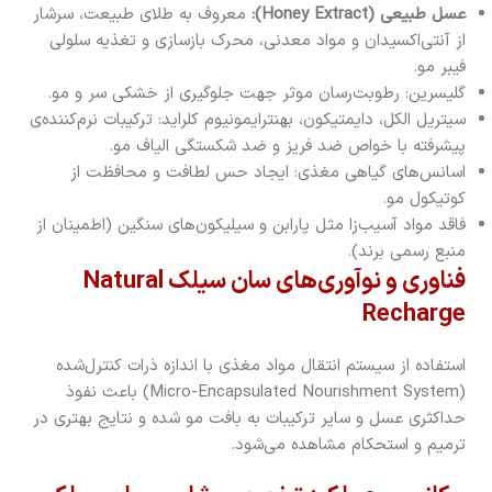
عسل طبیعی (Honey Extract):
معروف به طلای طبیعت، سرشار
از آنتی‌اکسیدان و مواد معدنی، محرک بازسازی و تغذیه سلولی
فیبر مو.
گلیسرین: رطوبت‌رسان موثر جهت جلوگیری از خشکی سر و مو.
سیتریل الکل، دایمتیکون، بهنترایمونیوم کلراید: ترکیبات نرم‌کننده‌ی
پیشرفته با خواص ضد فریز و ضد شکستگی الیاف مو.
اسانس‌های گیاهی مغذی: ایجاد حس لطافت و محافظت از
کوتیکول مو.
فاقد مواد آسیب‌زا مثل پارابن و سیلیکون‌های سنگین (اطمینان از
منبع رسمی برند).
فناوری و نوآوری‌های سان سیلک Natural
Recharge
استفاده از سیستم انتقال مواد مغذی با اندازه ذرات کنترل‌شده
(Micro-Encapsulated Nourishment System) باعث نفوذ
حداکثری عسل و سایر ترکیبات به بافت مو شده و نتایج بهتری در
ترمیم و استحکام مشاهده می‌شود.