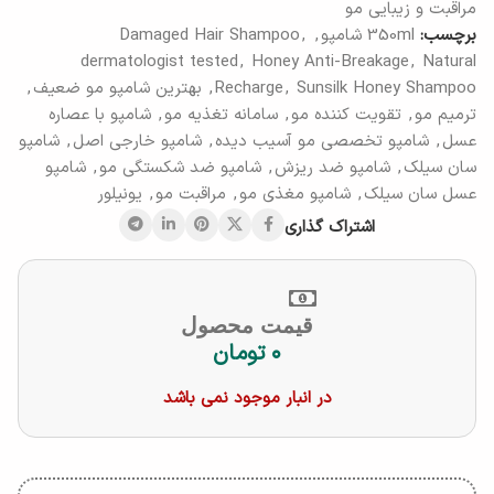
مراقبت و زیبایی مو
برچسب:
350ml شامپو
,
,
Damaged Hair Shampoo
dermatologist tested
,
Honey Anti-Breakage
,
Natural
Sunsilk Honey Shampoo
,
Recharge
,
بهترین شامپو مو ضعیف
,
ترمیم مو
,
تقویت کننده مو
,
سامانه تغذیه مو
,
شامپو با عصاره
عسل
,
شامپو تخصصی مو آسیب دیده
,
شامپو خارجی اصل
,
شامپو
سان سیلک
,
شامپو ضد ریزش
,
شامپو ضد شکستگی مو
,
شامپو
عسل سان سیلک
,
شامپو مغذی مو
,
مراقبت مو
,
یونیلور
اشتراک گذاری
قیمت محصول
۰
تومان
در انبار موجود نمی باشد