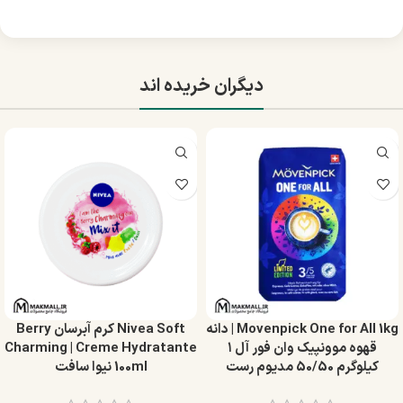
دیگران خریده اند
Movenpick One for All 1kg | دانه
Nivea Soft کرم آبرسان Berry
قهوه موونپیک وان فور آل ۱
Charming | Creme Hydratante
کیلوگرم 50/50 مدیوم رست
100ml نیوا سافت