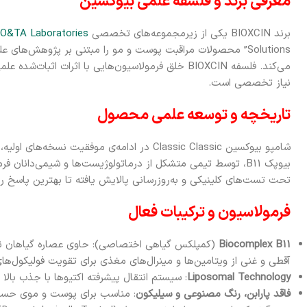
معرفی برند و فلسفه علمی بیوکسین
برند BIOXCIN یکی از زیرمجموعه‌های تخصصی
IO&TA Laboratories
Solutions” محصولات مراقبت پوست و مو را مبتنی بر پژوهش‌های
می‌کند. فلسفه BIOXCIN خلق فرمولاسیون‌هایی با اثرات ا
نیاز تخصصی است.
تاریخچه و توسعه علمی محصول
شامپو بیوکسین Classic Classic در ادامه‌ی موفقیت نسخه‌های اولیه، با فناوری
بیوپک B11، توسط تیمی متشکل از درماتولوژیست‌ها و شیمی‌دانا
تحت تست‌های کلینیکی و به‌روزرسانی پالایش یافته تا بهترین پاسخ را
فرمولاسیون و ترکیبات فعال
Biocomplex B11
(کمپلکس گیاهی اختصاصی): حاوی عصاره گیاهان نیتری
آقطی و غنی از ویتامین‌ها و مینرال‌های مغذی برای تقویت فولیکول‌های
Liposomal Technology
: سیستم انتقال پیشرفته اکتیوها با جذب بالا
فاقد پارابن، رنگ مصنوعی و سیلیکون
: مناسب برای پوست و موی حسا