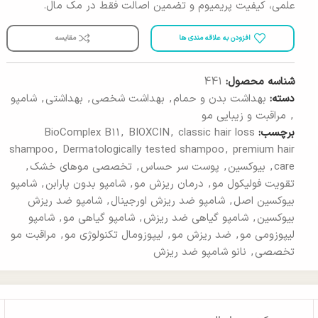
علمی، کیفیت پریمیوم و تضمین اصالت فقط در مک مال.
افزودن به علاقه مندی ها
مقایسه
شناسه محصول:
441
دسته:
بهداشت بدن و حمام
,
بهداشت شخصی
,
بهداشتی
,
شامپو
,
مراقبت و زیبایی مو
برچسب:
classic hair loss
,
BIOXCIN
,
BioComplex B11
shampoo
,
Dermatologically tested shampoo
,
premium hair
care
,
بیوکسین
,
پوست سر حساس
,
تخصصی موهای خشک
,
تقویت فولیکول مو
,
درمان ریزش مو
,
شامپو بدون پارابن
,
شامپو
بیوکسین اصل
,
شامپو ضد ریزش اورجینال
,
شامپو ضد ریزش
بیوکسین
,
شامپو گیاهی ضد ریزش
,
شامپو گیاهی مو
,
شامپو
لیپوزومی مو
,
ضد ریزش مو
,
لیپوزومال تکنولوژی مو
,
مراقبت مو
تخصصی
,
نانو شامپو ضد ریزش