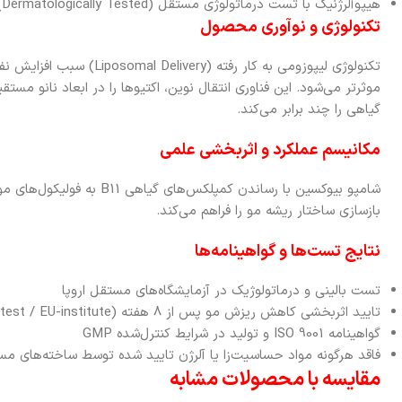
هیپوآلرژنیک با تست درماتولوژی مستقل (Dermatologically Tested)
تکنولوژی و نوآوری محصول
تکنولوژی لیپوزومی به کار رفته 
موثرتر می‌شود. این فناوری انتقال نوین، اکتیوها را در ابعاد نانو مستقی
گیاهی را چند برابر می‌کند.
مکانیسم عملکرد و اثربخشی علمی
شامپو بیوکسین با رساندن کمپلکس
بازسازی ساختار ریشه مو را فراهم می‌کند.
نتایج تست‌ها و گواهینامه‌ها
تست بالینی و درماتولوژیک در آزمایشگاه‌های مستقل اروپا
تایید اثربخشی کاهش ریزش مو پس از 8 هفته (clinical test / EU-institute)
گواهینامه ISO 9001 و تولید در شرایط کنترل‌شده GMP
فاقد هرگونه مواد حساسیت‌زا یا آلرژن تایید شده توسط ساخته‌های م
مقایسه با محصولات مشابه