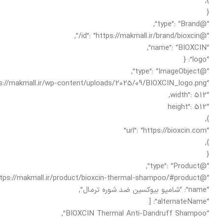
},
{
“@type”: “Brand”,
“@id”: “https://makmall.ir/brand/bioxcin/”,
“name”: “BIOXCIN”,
“logo”: {
“@type”: “ImageObject”,
“url”: “https://makmall.ir/wp-content/uploads/2025/09/BIOXCIN_logo.png”,
“width”: 512,
“height”: 512
},
“url”: “https://bioxcin.com”
},
{
“@type”: “Product”,
“@id”: “https://makmall.ir/product/bioxcin-thermal-shampoo/#product”,
“name”: “شامپو بیوکسین ضد شوره ترمال”,
“alternateName”: [
“BIOXCIN Thermal Anti-Dandruff Shampoo”,