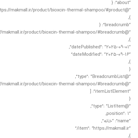
“about”: {
“@id”: “https://makmall.ir/product/bioxcin-thermal-shampoo/#product”
},
“breadcrumb”: {
“@id”: “https://makmall.ir/product/bioxcin-thermal-shampoo/#breadcrumb”
},
“datePublished”: “2025-09-01”,
“dateModified”: “2025-09-16”
},
{
“@type”: “BreadcrumbList”,
“@id”: “https://makmall.ir/product/bioxcin-thermal-shampoo/#breadcrumb”,
“itemListElement”: [
{
“@type”: “ListItem”,
“position”: 1,
“name”: “خانه”,
“item”: “https://makmall.ir/”
},