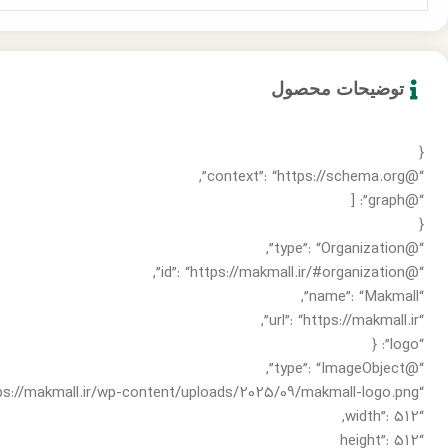
توضیحات محصول
{
“@context”: “https://schema.org”,
“@graph”: [
{
“@type”: “Organization”,
“@id”: “https://makmall.ir/#organization”,
“name”: “Makmall”,
“url”: “https://makmall.ir”,
“logo”: {
“@type”: “ImageObject”,
“url”: “https://makmall.ir/wp-content/uploads/2025/09/makmall-logo.png”,
“width”: 512,
“height”: 512