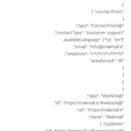
},
“contactPoint”: [
{
“@type”: “ContactPoint”,
“contactType”: “customer support”,
“availableLanguage”: [“fa”, “en”],
“email”: “info@makmall.ir”,
“telephone”: “+989179096397”,
“areaServed”: “IR”
}
]
},
{
“@type”: “WebSite”,
“@id”: “https://makmall.ir/#website”,
“url”: “https://makmall.ir”,
“name”: “Makmall”,
“publisher”: {