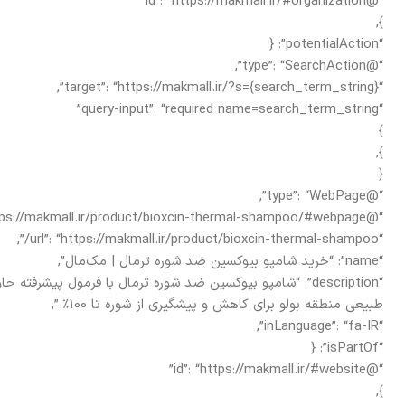
“@id”: “https://makmall.ir/#organization”
},
“potentialAction”: {
“@type”: “SearchAction”,
“target”: “https://makmall.ir/?s={search_term_string}”,
“query-input”: “required name=search_term_string”
}
},
{
“@type”: “WebPage”,
“@id”: “https://makmall.ir/product/bioxcin-thermal-shampoo/#webpage”,
“url”: “https://makmall.ir/product/bioxcin-thermal-shampoo/”,
“name”: “خرید شامپو بیوکسین ضد شوره ترمال | مک‌مال”,
طبیعی منطقه بولو برای کاهش و پیشگیری از شوره تا 100٪.”,
“inLanguage”: “fa-IR”,
“isPartOf”: {
“@id”: “https://makmall.ir/#website”
},