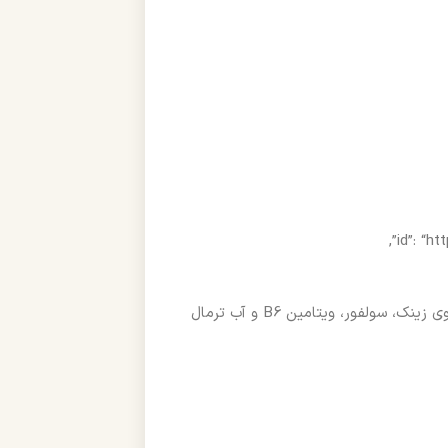
“description”: “شامپو بیوکسین ضد شوره ترمال با فرمول پیشرفته حاوی زینک، سولفور، ویتامین B6 و آب ترمال