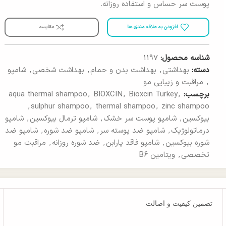
پوست سر حساس و استفاده روزانه.
افزودن به علاقه مندی ها
مقایسه
شناسه محصول:
1197
دسته:
بهداشتی
,
بهداشت بدن و حمام
,
بهداشت شخصی
,
شامپو
,
مراقبت و زیبایی مو
برچسب:
,
Bioxcin Turkey
,
BIOXCIN
,
aqua thermal shampoo
,
sulphur shampoo
,
thermal shampoo
,
zinc shampoo
بیوکسین
,
شامپو پوست سر خشک
,
شامپو ترمال بیوکسین
,
شامپو
درماتولوژیک
,
شامپو ضد پوسته سر
,
شامپو ضد شوره
,
شامپو ضد
شوره بیوکسین
,
شامپو فاقد پارابن
,
ضد شوره روزانه
,
مراقبت مو
تخصصی
,
ویتامین B6
تضمین کیفیت و اصالت