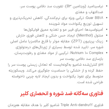
نیاسینامید (ویتامین B3): تقویت سد دفاعی پوست سر،
ضدالتهاب و مغذی
Guar BB18: ترکبی ویژه برای نرم‌کنندگی، کاهش تحریک‌پذیری و
تسهیل توزیع یکنواخت مواد شوینده
آمینواسیدها: احیای فیبر مو و تغذیه عمیق فولیکول‌ها
منتول (Menthol): ایجاد حس خنکی و کاهش فوری خارش
زینک پریتیون (ZPT): مقابله موثر با قارچ مالاسزیا عامل اصلی
شوره سر، تایید شده توسط بسیاری از ژورنال‌های درمتولوژی
Nutrium 10 Complex: ترکیبی از مواد مغذی و رطوبت‌رسان،
بازسازی سد دفاعی پوست سر
pH کنترل‌شده شامپو به‌گونه‌ایست که تعادل زیستی پوست سر را
حفظ کرده و از خشکی یا حساسیت جلوگیری می‌کند. ویسکوزیته
متوسط برای نفوذ یکنواخت و بدون ایجاد لایه چربی ناخواسته
طراحی شده است.
فناوری سه‌گانه ضد شوره و انحصاری کلیر
فناوری Triple Anti-dandruff شامپو کلیر با هدف مقابله هم‌زمان