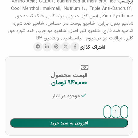
برچسب:
Ice
,
guaranteed authenticity
,
CLEAR
,
Amino Acid
Cool Menthol
,
makmall
,
Nutrium 10
,
Triple Anti-Dandruff
,
Zinc Pyrithione
,
آیس کول منتول
,
برند کلیر
,
خنک کننده مو
,
شامپو بدون پارابن
,
شامپو پوست سر حساس
,
شامپو ضد شوره
,
شامپو ضد قارچ
,
شامپو کلیر اصل
,
شامپو مو چرب
,
ضد شوره مو
,
کلیر
,
مراقبت مو پریمیوم
,
نیاسینامید
,
ویتامین B3
اشتراک گذاری
قیمت محصول
۹۴۰,۰۰۰
تومان
موجود در انبار
افزودن به سبد خرید