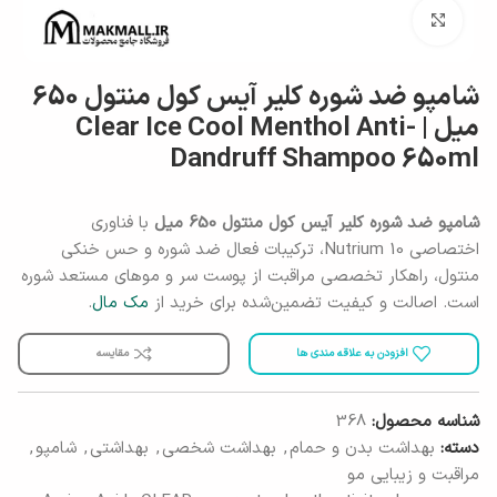
برای بزرگنمایی کلیک کنید
شامپو ضد شوره کلیر آیس کول منتول 650
میل | Clear Ice Cool Menthol Anti-
Dandruff Shampoo 650ml
شامپو ضد شوره کلیر آیس کول منتول 650 میل
با فناوری
اختصاصی Nutrium 10، ترکیبات فعال ضد شوره و حس خنکی
منتول، راهکار تخصصی مراقبت از پوست سر و موهای مستعد شوره
است. اصالت و کیفیت تضمین‌شده برای خرید از
مک مال
.
افزودن به علاقه مندی ها
مقایسه
شناسه محصول:
368
دسته:
بهداشت بدن و حمام
,
بهداشت شخصی
,
بهداشتی
,
شامپو
,
مراقبت و زیبایی مو