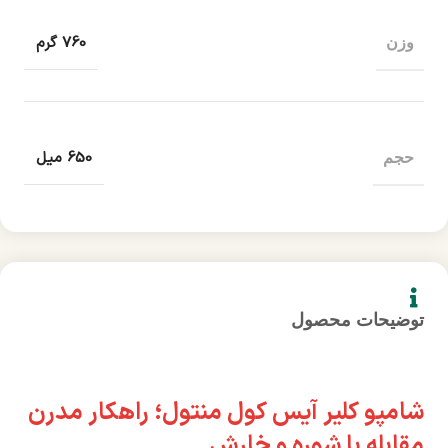
760 گرم
وزن
650 میل
حجم
توضیحات محصول
شامپو کلیر آیس کول منتول؛ راهکار مدرن
مقابله با شوره و خارش