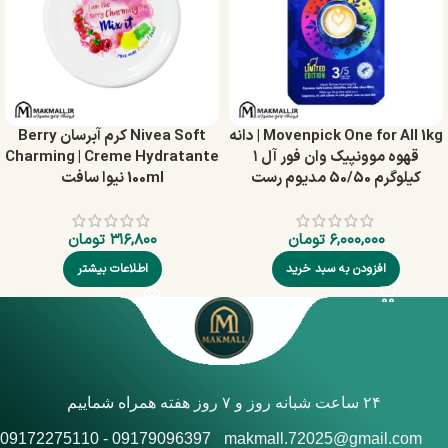
Movenpick One for All 1kg | دانه
Nivea Soft کرم آبرسان Berry
قهوه موونپیک وان فور آل ۱
Charming | Creme Hydratante
کیلوگرم 50/50 مدیوم رست
100ml نیوا سافت
۶,۰۰۰,۰۰۰
تومان
۳۱۶,۸۰۰
تومان
افزودن به سبد خرید
اطلاعات بیشتر
۲۴ ساعت شبانه روز و ۷ روز هفته همراه شماییم
09179096397 - 09172275110
makmall.72025@gmail.com