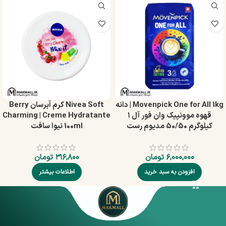
Movenpick One for All 1kg | دانه
Nivea Soft کرم آبرسان Berry
قهوه موونپیک وان فور آل ۱
Charming | Creme Hydratante
کیلوگرم 50/50 مدیوم رست
100ml نیوا سافت
۶,۰۰۰,۰۰۰
تومان
۳۱۶,۸۰۰
تومان
افزودن به سبد خرید
اطلاعات بیشتر