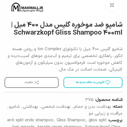
برای بزرگنمایی کلیک کنید
شامپو ضد موخوره گلیس مدل 400 میل |
Schwarzkopf Gliss Shampoo 400ml
شامپو گلیس 400 میل با تکنولوژی Ion Complex و روغن هسته
انگور، راهکاری تخصصی برای ترمیم و آب‌بندی موهای آسیب‌دیده و
کاهش موخوره است. فرمولاسیون بدون سیلیکون و آزمون‌های
کلینیکی، ضمانت اصالت در مک مال.
افزودن به علاقه مندی ها
مقایسه
شناسه محصول:
375
دسته:
بهداشت بدن و حمام
,
بهداشت شخصی
,
بهداشتی
,
شامپو
,
مراقبت و زیبایی مو
برچسب:
gliss split
,
Gliss Shampoo
,
anti split ends shampoo