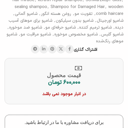
hair miracle
,
keratin repair shampoo
,
Schwarzkopf Gliss
,
sealing shampoo
,
Shampoo for Damaged Hair
,
wooden
comb haircare
,
تقویت مو
,
روغن هسته انگور
,
شامپو آلمانی
,
شامپو اورجینال
,
شامپو بدون سیلیکون
,
شامپو برای موهای آسیب
دیده
,
شامپو ترمیم کننده
,
شامپو حرفه‌ای مو
,
شامپو ضد موخوره
,
شامپو گلیس
,
شامپو مخصوص موخوره
,
شامپو مراقبت مو
,
شامپو
موهای رنگ‌شده
اشتراک گذاری
قیمت محصول
۶۰۰,۰۰۰
تومان
در انبار موجود نمی باشد
برای دریافت مشاوره با ما در ارتباط باشید.