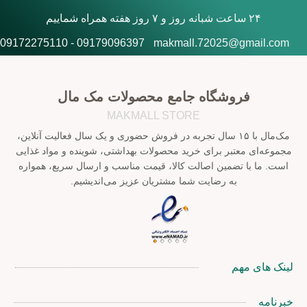
۲۴ ساعت شبانه روز و ۷ روز هفته همراه شماییم
09179096397 - 09172275110
makmall.72025@gmail.com
فروشگاه جامع محصولات مک مال
MAKMALL STORE
مک‌مال با ۱۵ سال تجربه در فروش حضوری و یک سال فعالیت آنلاین،
مجموعه‌ای معتبر برای خرید محصولات بهداشتی، شوینده و مواد غذایی
است. ما با تضمین اصالت کالا، قیمت مناسب و ارسال سریع، همواره
به رضایت شما مشتریان عزیز می‌اندیشیم.
لینک های مهم
خبرنامه