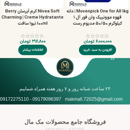
Movenpick One for All 1kg | دانه
Nivea Soft کرم آبرسان Berry
قهوه موونپیک وان فور آل ۱
Charming | Creme Hydratante
کیلوگرم 50/50 مدیوم رست
100ml نیوا سافت
۶,۰۰۰,۰۰۰
تومان
۳۱۶,۸۰۰
تومان
افزودن به سبد خرید
اطلاعات بیشتر
۲۴ ساعت شبانه روز و ۷ روز هفته همراه شماییم
09179096397 - 09172275110
makmall.72025@gmail.com
فروشگاه جامع محصولات مک مال
MAKMALL STORE