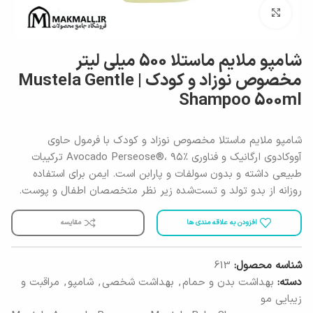
برای بزرگنمایی کلیک کنید
شامپو ملایم ماستلا 500 میلی لیتر
مخصوص نوزاد و کودک | Mustela Gentle
Shampoo 500ml
شامپو ملایم ماستلا مخصوص نوزاد و کودک با فرمول حاوی
آووکادوی ارگانیک و فناوری Avocado Perseose®، ۹۵٪ ترکیبات
طبیعی داشته و بدون سولفات و پارابن است. ایمن برای استفاده
روزانه از بدو تولد و تست‌شده زیر نظر متخصصان اطفال و پوست.
افزودن به علاقه مندی ها
مقایسه
شناسه محصول:
613
دسته:
بهداشت بدن و حمام
,
بهداشت شخصی
,
شامپو
,
مراقبت و
زیبایی مو