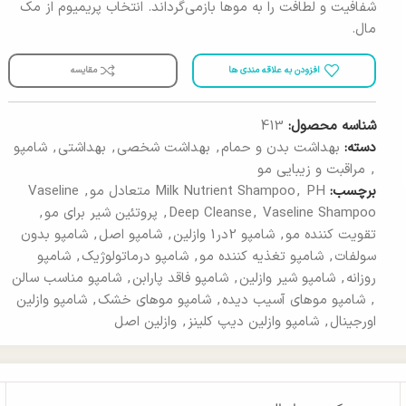
شفافیت و لطافت را به موها بازمی‌گرداند. انتخاب پریمیوم از مک
مال.
افزودن به علاقه مندی ها
مقایسه
شناسه محصول:
413
دسته:
بهداشت بدن و حمام
,
بهداشت شخصی
,
بهداشتی
,
شامپو
,
مراقبت و زیبایی مو
برچسب:
PH متعادل مو
,
Milk Nutrient Shampoo
,
Vaseline
Vaseline Shampoo
,
Deep Cleanse
,
پروتئین شیر برای مو
,
تقویت کننده مو
,
شامپو 2در1 وازلین
,
شامپو اصل
,
شامپو بدون
سولفات
,
شامپو تغذیه کننده مو
,
شامپو درماتولوژیک
,
شامپو
روزانه
,
شامپو شیر وازلین
,
شامپو فاقد پارابن
,
شامپو مناسب سالن
,
شامپو موهای آسیب دیده
,
شامپو موهای خشک
,
شامپو وازلین
اورجینال
,
شامپو وازلین دیپ کلینز
,
وازلین اصل