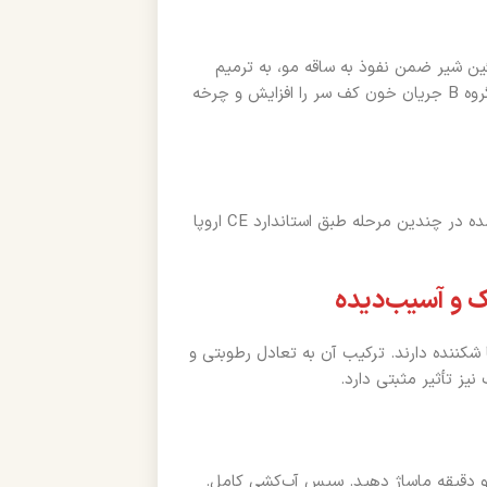
ئین شیر ضمن نفوذ به ساقه مو، به ترمیم
آسیب، کاهش وز و افزایش شفافیت مو کمک می‌نماید. ویتامین‌های گروه B جریان خون کف سر را افزایش و چرخه
تولید در شرایط کاملاً بهداشتی، فرمولاسیون بدون محرک و آزمایش شده در چندین مرحله طبق استاندارد CE اروپا
و آسیب‌دیده
شکننده دارند. ترکیب آن به تعادل رطوبتی و
ز تأثیر مثبتی دارد.
و دقیقه ماساژ دهید. سپس آب‌کشی کامل.