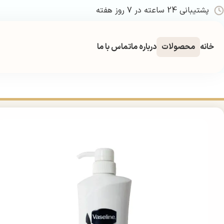
پشتیبانی 24 ساعته در 7 روز هفته
خانه
محصولات
درباره ما
تماس با ما
خانه
بهداشتی
مراقبت و زیبایی مو
شامپو
شامپو وازلین دیپ کلینز 650 میل | Vaseline Deep Cleanse Milk Nutrient Shampoo 650ml