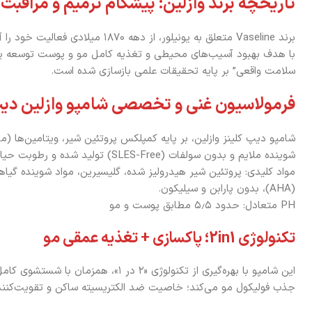
تاریخچه برند وازلین: پیشگام ترمیم و مراقبت
برند Vaseline متعلق به یونیلور، از دهه
با هدف بهبود آسیب‌های محیطی و تغذیه کامل مو و پوست توسعه یافته
سلامت واقعی” بر پایه تحقیقات علمی بازسازی شده است.
فرمولاسیون غنی و تخصصی شامپو وازلین دیپ
شوینده ملایم و بدون سولفات (SLES-Free) تولید شده و رطوبت حیاتی مو را حفظ می‌کند.
(AHA)، بدون پارابن و سیلیکون.
PH متعادل: حدود ۵٫۵ مطابق پوست و مو
تکنولوژی 2in1؛ پاکسازی + تغذیه عمقی مو
این شامپو با بهره‌گیری از تکنولوژی «۲ در ۱
جذب فولیکول مو می‌کند؛ خاصیت ضد الکتریسیته ساکن و تقویت‌کننده