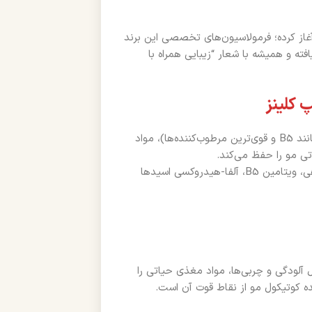
 ۱۸۷۰ میلادی فعالیت خود را آغاز کرده؛ فرمولاسیون‌های تخصصی این برند
 و همیشه با شعار “زیبایی همراه با
 کلینز
شامپو دیپ کلینز وازلین، بر پایه کمپلکس پروتئین شیر، ویتامین‌ها (مانند B5 و قوی‌ترین مرطوب‌کننده‌ها)، مواد
مواد کلیدی: پروتئین شیر هیدرولیز شده، گلیسیرین، مواد شوینده گیاهی، ویتامین B5، آلفا-هیدروکسی اسیدها
»، همزمان با شستشوی کامل آلودگی و چربی‌ها، مواد مغذی حیاتی را
 کوتیکول مو از نقاط قوت آن است.