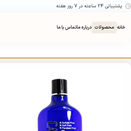
پشتیبانی 24 ساعته در 7 روز هفته
خانه
محصولات
درباره ما
تماس با ما
خانه
بهداشتی
مراقبت و زیبایی مو
شامپو
شامپو پروتئین و کلاژن کارینو وی آی پی | llagen Shampoo