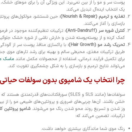
پوست سر و مو را از بین نمی‌برد. این ویژگی آن را برای موهای خشک
یک انتخاب ایده‌آل تبدیل می‌کند.
تغذیه و ترمیم (Nourish & Repair):
حین شستشو، مولکول‌های پروتئین 
بازسازی را آغاز می‌کنند.
کنترل شوره سر (Anti-Dandruff):
ترکیبات تنظیم‌کننده موجود در فرم
کمک کرده و از پوسته‌پوسته شدن و خارش ناشی از شوره خشک جلوگیری
تحریک رشد مو (Hair Growth):
با پاکسازی منافذ پوست سر از آلودگی
طریق ترکیبات مغذی، محیطی سالم و بهینه برای رشد تارهای موی جدید
برای تکمیل فرآیند درمانی، استفاده از محصولات مکمل مانند
ماسک مو
می‌تواند نتایج ترمیم و بازسازی را به شکل چشمگیری تقویت کند.
چرا انتخاب یک شامپوی بدون سولفات حیاتی
سولفات‌ها (مانند SLS و SLES) سورفکتانت‌های قدرتمن
خشن باشند. آن‌ها چربی‌های ضروری و پروتئین‌های طبیعی مو را از ب
وز شدن و تسریع روند محو شدن رنگ مو می‌شوند.
شامپو پروتئین کل
ترکیبات، تضمین می‌کند که:
رنگ موی شما ماندگاری بیشتری خواهد داشت.