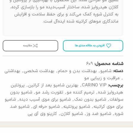
عمیق مو طراحی شده. این محصول با بهره‌گیری از پروتئین و
کلاژن هیدرولیز شده، ساختار آسیب‌دیده مو را بازسازی کرده،
به کنترل شوره کمک می‌کند و برای حفظ سلامت و افزایش
ماندگاری موهای کراتینه شده ایده‌آل است.
افزودن به علاقه مندی ها
مقایسه
شناسه محصول:
609
دسته:
شامپو
,
بهداشت بدن و حمام
,
بهداشت شخصی
,
بهداشتی
,
مراقبت و زیبایی مو
برچسب:
CARINO VIP
,
بهترین شامپو بعد از کراتین
,
پروتئین
هیدرولیز شده
,
ترمیم کننده مو
,
تقویت رشد مو
,
شامپو بدون
سولفات
,
شامپو بدون نمک
,
شامپو برای موی آسیب دیده
,
شامپو
برای موی کراتینه
,
شامپو پروتئینه
,
شامپو حرفه ای
,
شامپو ضد
شوره
,
شامپو ضد وز
,
شامپو کلاژن
,
کارینو وی آی پی