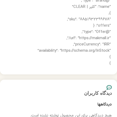
“@type”: “Brand”,
“name”: “کلیر | CLEAR”
},
“sku”: “8851932399678”,
“offers”: {
“@type”: “Offer”,
“url”: “https://makmall.ir/”,
“priceCurrency”: “IRR”,
“availability”: “https://schema.org/InStock”
}
}
دیدگاه کاربران
دیدگاهها
هیچ دیدگاهی برای این محصول نوشته نشده است.