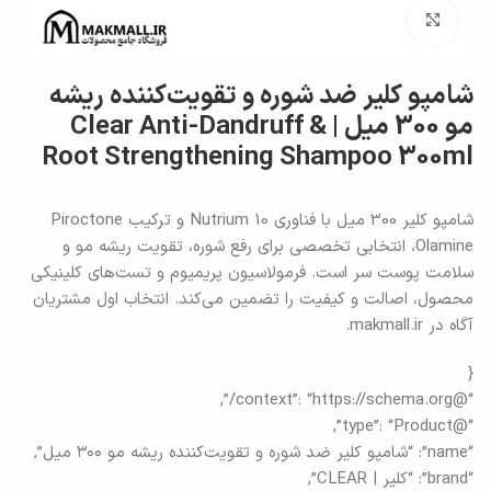
برای بزرگنمایی کلیک کنید
شامپو کلیر ضد شوره و تقویت‌کننده ریشه
مو 300 میل | Clear Anti-Dandruff &
Root Strengthening Shampoo 300ml
شامپو کلیر 300 میل با فناوری Nutrium 10 و ترکیب Piroctone
Olamine، انتخابی تخصصی برای رفع شوره، تقویت ریشه مو و
سلامت پوست سر است. فرمولاسیون پریمیوم و تست‌های کلینیکی
محصول، اصالت و کیفیت را تضمین می‌کند. انتخاب اول مشتریان
آگاه در makmall.ir.
{
“@context”: “https://schema.org/”,
“@type”: “Product”,
“name”: “شامپو کلیر ضد شوره و تقویت‌کننده ریشه مو ۳۰۰ میل”,
“brand”: “کلیر | CLEAR”,