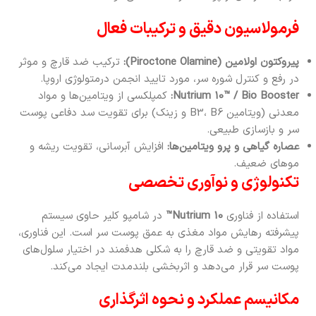
فرمولاسیون دقیق و ترکیبات فعال
پیروکتون اولامین (Piroctone Olamine):
ترکیب ضد قارچ و موثر
در رفع و کنترل شوره سر، مورد تایید انجمن درمتولوژی اروپا.
Nutrium 10™ / Bio Booster:
کمپلکسی از ویتامین‌ها و مواد
معدنی (ویتامین B3، B6 و زینک) برای تقویت سد دفاعی پوست
سر و بازسازی طبیعی.
عصاره گیاهی و پرو ویتامین‌ها:
افزایش آبرسانی، تقویت ریشه و
موهای ضعیف.
تکنولوژی و نوآوری تخصصی
استفاده از فناوری
Nutrium 10™
در شامپو کلیر حاوی سیستم
پیشرفته رهایش مواد مغذی به عمق پوست سر است. این فناوری،
مواد تقویتی و ضد قارچ را به شکلی هدفمند در اختیار سلول‌های
پوست سر قرار می‌دهد و اثربخشی بلندمدت ایجاد می‌کند.
مکانیسم عملکرد و نحوه اثرگذاری