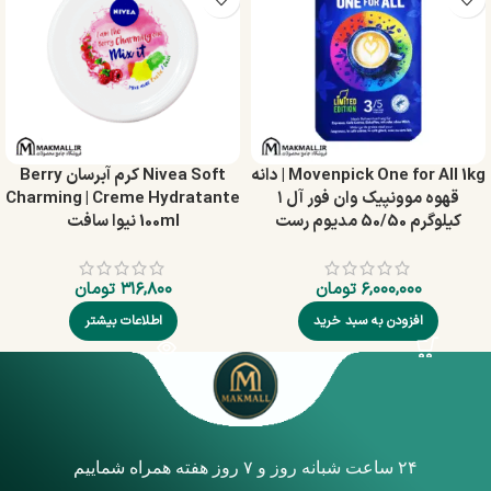
Movenpick One for All 1kg | دانه
Nivea Soft کرم آبرسان Berry
قهوه موونپیک وان فور آل ۱
Charming | Creme Hydratante
کیلوگرم 50/50 مدیوم رست
100ml نیوا سافت
۶,۰۰۰,۰۰۰
تومان
۳۱۶,۸۰۰
تومان
افزودن به سبد خرید
اطلاعات بیشتر
۲۴ ساعت شبانه روز و ۷ روز هفته همراه شماییم