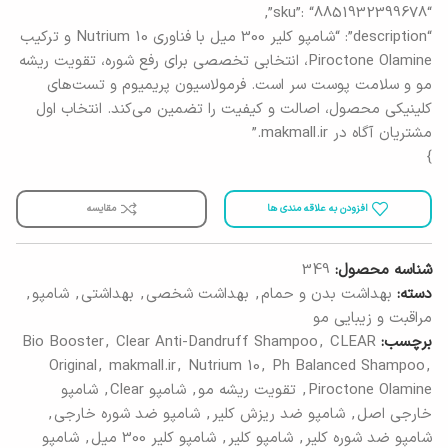
“sku”: “8851932399678”,
“description”: “شامپو کلیر 300 میل با فناوری Nutrium 10 و ترکیب
Piroctone Olamine، انتخابی تخصصی برای رفع شوره، تقویت ریشه
مو و سلامت پوست سر است. فرمولاسیون پریمیوم و تست‌های
کلینیکی محصول، اصالت و کیفیت را تضمین می‌کند. انتخاب اول
مشتریان آگاه در makmall.ir.”
}
افزودن به علاقه مندی ها
مقایسه
شناسه محصول:
349
دسته:
بهداشت بدن و حمام
,
بهداشت شخصی
,
بهداشتی
,
شامپو
,
مراقبت و زیبایی مو
برچسب:
CLEAR
,
Clear Anti-Dandruff Shampoo
,
Bio Booster
Original
,
makmall.ir
,
Nutrium 10
,
Ph Balanced Shampoo
,
Piroctone Olamine
,
تقویت ریشه مو
,
شامپو Clear
,
شامپو
خارجی اصل
,
شامپو ضد ریزش کلیر
,
شامپو ضد شوره خارجی
,
شامپو ضد شوره کلیر
,
شامپو کلیر
,
شامپو کلیر 300 میل
,
شامپو