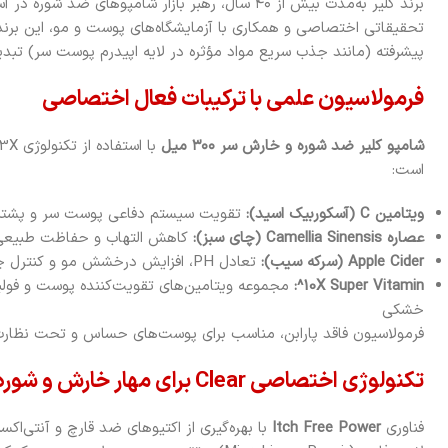
برند کلیر به‌مدت بیش از ۴۰ سال، رهبر بازار شامپوهای ضد
تحقیقاتی اختصاصی و همکاری با آزمایشگاه‌های پوست و مو، این برند 
پیشرفته (مانند جذب سریع مواد مؤثره در لایه اپیدرم پوست سر) تبد
فرمولاسیون علمی با ترکیبات فعال اختصاصی
شامپو کلیر ضد شوره و خارش سر ۳۰۰ میل
است:
ویتامین C (آسکوربیک اسید):
تقویت سیستم دفاعی پوست سر و پشتیبا
عصاره Camellia Sinensis (چای سبز):
کاهش التهاب و حفاظت طبیعی د
Apple Cider (سرکه سیب):
تعادل PH، افزایش درخشش مو و کنترل چربی اضافه پوست سر
10X Super Vitamin^:
مجموعه ویتامین‌های تقویت‌کننده پوست و فولی
خشکی
فرمولاسیون فاقد پارابن، مناسب برای پوست‌های حساس و تحت نظارت
تکنولوژی اختصاصی Clear برای مهار خارش و شوره
فناوری
Itch Free Power
با بهره‌گیری از اکتیوهای ضد قارچ و آنتی‌اک