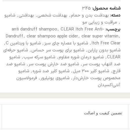
شناسه محصول:
345
دسته:
بهداشت بدن و حمام
,
بهداشت شخصی
,
بهداشتی
,
شامپو
,
مراقبت و زیبایی مو
برچسب:
CLEAR Itch Free Anti-
,
anti dandruff shampoo
Dandruff
,
clear shampoo apple cider
,
clear super vitamin
,
Itch Free Clear
,
شامپو با عصاره چای سبز
,
شامپو با ویتامین C
,
شامپو بدون پارابن
,
شامپو برای پوست سر حساس
,
شامپو حرفه‌ای
CLEAR
,
شامپو درمان شوره مقاوم
,
شامپو سرکه سیب
,
شامپو
ضد التهاب پوست سر
,
شامپو ضد خارش پوست سر
,
شامپو ضد
قارچ
,
شامپو کلیر 300 میل
,
شامپو کلیر ضد شوره
,
شامپو
مخصوص پوست خارش‌دار
,
شامپوی یونیلیور
,
فرمولاسیون
آنتی‌اکسیدان
تضمین کیفیت و اصالت