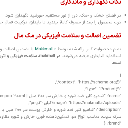
نکات نگهداری و ماندگاری
در فضای خشک و خنک، دور از نور مستقیم خورشید نگهداری شود.
درب محصول را بعد از مصرف کاملاً ببندید تا پایداری ترکیبات فعال 
تضمین اصالت و سلامت فیزیکی در مک مال
تمام محصولات کلیر ارائه شده توسط
Makkmall.ir
با تضمین اصالت و ک
استاندارد انبارداری عرضه می‌شوند.
در makmall، سلامت فیزی
است.
{
“@context”: “https://schema.org/”,
“@type”: “Product”,
“name”: “شامپو کلیر ضد شوره و خارش سر ۳۰۰ میل | CLEAR Itch Free Anti-Dandruff Shampoo 300ml”,
“image”: “https://makmall.ir/uploads/کیلیر-3.png”,
سرکه سیب، مناسب انواع مو، تسکین‌دهنده فوری خارش و شوره مقاوم. تضمی
“brand”: {