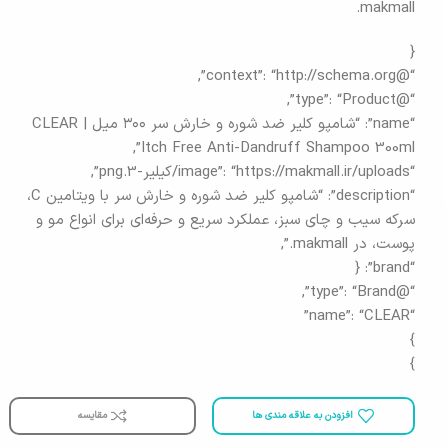
makmall.
{
“@context”: “http://schema.org”,
“@type”: “Product”,
“name”: “شامپو کلیر ضد شوره و خارش سر ۳۰۰ میل | CLEAR
Itch Free Anti-Dandruff Shampoo 300ml”,
“image”: “https://makmall.ir/uploads/کیلیر-3.png”,
“description”: “شامپو کلیر ضد شوره و خارش سر با ویتامین C،
سرکه سیب و چای سبز، عملکرد سریع و حرفه‌ای برای انواع مو و
پوست، در makmall.”,
“brand”: {
“@type”: “Brand”,
“name”: “CLEAR”
}
}
افزودن به علاقه مندی ها
مقایسه