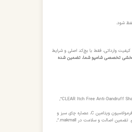
حفظ شود.
یفیت وارداتی، فقط با بچ‌کد اصلی و شرایط
کی و اثربخشی تخصصی شامپو شما، تضمین شده
“description”: “شامپو کلیر ضد شوره و خارش پوست سر ۳۰۰ میل با فرمولاسیون ویتامین C، عصاره چای سبز و
ن اصالت و سلامت در makmall.”,