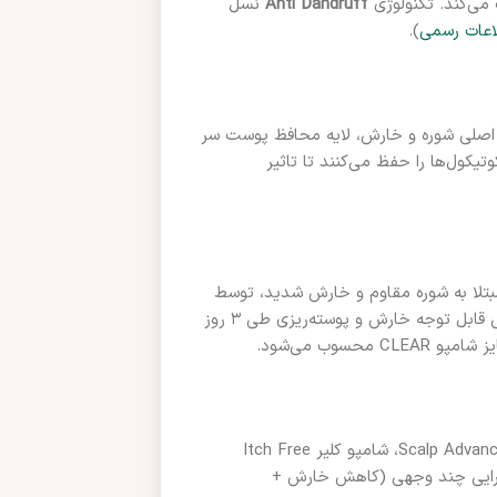
Anti Dandruff
نسل
اعات رسمی
).
ل اصلی شوره و خارش، لایه محافظ پوست سر
و سلامت کوتیکول‌ها را حفظ می‌کنند تا تاثیر
تلا به شوره مقاوم و خارش شدید، توسط
مراکز مستقل پوست و مو تایید شده است. طبق اعلام یونیلیور، کاهش قابل توجه خارش و پوسته‌ریزی طی ۳ روز
سوب می‌شود.
در مقایسه با شامپوهای مرسوم مانند Head & Shoulders و لورآل Scalp Advanced، شامپو کلیر Itch Free
 کارایی چند وجهی (کاهش خارش +