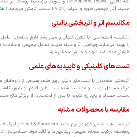
لایه دفاعی (Microbiome Repair) و تقویت ریزمحیط پوست سر کمک می‌کند. تکنولوژی
جدید، آثار تجمعی شوره و التهاب را تا ۴۸ ساعت کاهش می‌دهد (
اطل
مکانیسم اثر و اثربخشی بالینی
مکانیسم اختصاصی، با کنترل التهاب و مهار رشد قارچ مالاسزیا، عام
را بهینه می‌سازد. ویتامین C و سرکه سیب، تعادل محیطی 
طولانی‌مدت ضد شوره و خارش محقق شود.
تست‌های کلینیکی و تاییدیه‌های علمی
اثربخشی محصول با تست‌های بالینی روی طیف وسیعی از داوطلبان مب
نخست مصرف و پایداری نتیجه تا پس از استحمام، از ویژگی‌های متمایز شامپو CLEAR مح
مقایسه با محصولات مشابه
به‌واسطه ترکیب عصاره طبیعی، ویتامین‌ها و فاقد مواد حساسیت‌زا،