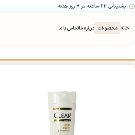
پشتیبانی 24 ساعته در 7 روز هفته
خانه
محصولات
درباره ما
تماس با ما
خانه
بهداشتی
مراقبت و زیبایی مو
شامپو
شامپو کلیر ضد شوره و خارش سر 300 میل | ree Anti-Dandruff Shampoo 300ml