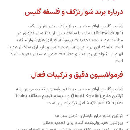
درباره برند شوارتزکف و فلسفه گلیس
شامپو گلیس اولتیمیت ریپیر از برند معتبر شوارتسکف
(Schwarzkopf) آلمان، با سابقه بیش از 120 سال نوآوری در
مراقبت مو، نتیجه تحقیقات پیشرفته لابراتوارهای شوارتسکف
است. فلسفه این برند بر پایه ترمیم علمی و بازسازی ساختار مو با
الهام از تکنولوژی روز دنیا و مطالعات علمی مستقل تعریف شده
است.
فرمولاسیون دقیق و ترکیبات فعال
شامپو گلیس اولتیمیت ریپیر با فرمولاسیون تخصصی بر پایه
کراتین مایع (Liquid Keratin)
و
سیستم ترمیم سه‌گانه
(Triple
Repair Complex)، شامل ترکیبات زیر است:
کراتین مایع برای بازسازی کامل فیبر مو
پروتئین هیدرولیزشده گندم برای تغذیه عمقی
پانتنول (ویتامین B5) جهت افزایش رطوبت و انعطاف‌پذیری