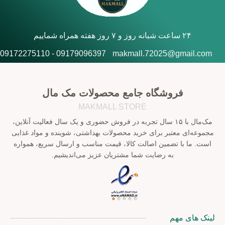
۲۴ ساعت شبانه روز و ۷ روز هفته همراه شماییم
09179096397 - 09172275110
makmall.72025@gmail.com
فروشگاه جامع محصولات مک مال
MAKMALL STORE
مک‌مال با ۱۵ سال تجربه در فروش حضوری و یک سال فعالیت آنلاین،
مجموعه‌ای معتبر برای خرید محصولات بهداشتی، شوینده و مواد غذایی
است. ما با تضمین اصالت کالا، قیمت مناسب و ارسال سریع، همواره
به رضایت شما مشتریان عزیز می‌اندیشیم.
لینک های مهم