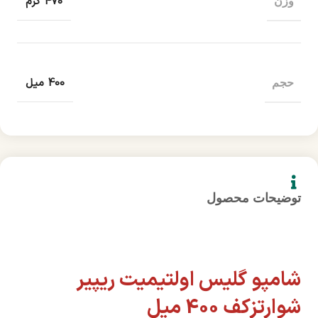
470 گرم
وزن
400 میل
حجم
توضیحات محصول
شامپو گلیس اولتیمیت ریپیر
شوارتزکف 400 میل