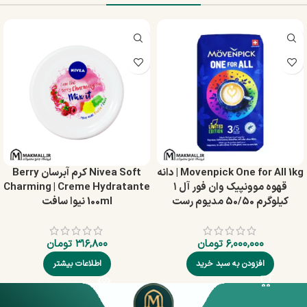
Movenpick One for All 1kg | دانه
Nivea Soft کرم آبرسان Berry
قهوه موونپیک وان فور آل ۱
Charming | Creme Hydratante
کیلوگرم 50/50 مدیوم رست
100ml نیوا سافت
۶,۰۰۰,۰۰۰
تومان
۳۱۶,۸۰۰
تومان
افزودن به سبد خرید
اطلاعات بیشتر