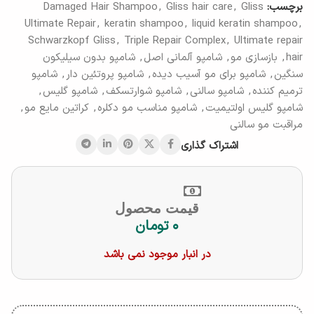
برچسب:
Gliss
,
Gliss hair care
,
Damaged Hair Shampoo
Ultimate Repair
,
keratin shampoo
,
liquid keratin shampoo
,
Schwarzkopf Gliss
,
Triple Repair Complex
,
Ultimate repair
hair
,
بازسازی مو
,
شامپو آلمانی اصل
,
شامپو بدون سیلیکون
سنگین
,
شامپو برای مو آسیب دیده
,
شامپو پروتئین دار
,
شامپو
ترمیم کننده
,
شامپو سالنی
,
شامپو شوارتسکف
,
شامپو گلیس
,
شامپو گلیس اولتیمیت
,
شامپو مناسب مو دکلره
,
کراتین مایع مو
,
مراقبت مو سالنی
اشتراک گذاری
قیمت محصول
۰
تومان
در انبار موجود نمی باشد