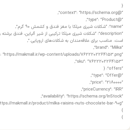
{
“@context”: “https://schema.org”,
“@type”: “Product”,
“name”: “شکلات شیری میلکا با مغز فندق و کشمش 90 گرم”,
“description”: “شکلات شیری میلکا ترکیبی از شیر آلپاین، فن
است. مناسب برای علاقه‌مندان به شکلات‌های اروپایی.”,
“brand”: “Milka”,
“image”: “https://makmall.ir/wp-content/uploads/7622202264153.png”,
“sku”: “7622202264153”,
“offers”: {
“@type”: “Offer”,
“price”: “2180000”,
“priceCurrency”: “IRR”,
“availability”: “https://schema.org/InStock”,
“url”: “https://makmall.ir/product/milka-raisins-nuts-chocolate-bar-90g”
}
}