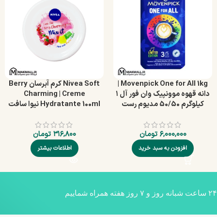
Movenpick One for All 1kg |
Nivea Soft کرم آبرسان Berry
دانه قهوه موونپیک وان فور آل ۱
Charming | Creme
کیلوگرم 50/50 مدیوم رست
Hydratante 100ml نیوا سافت
۶,۰۰۰,۰۰۰
تومان
۳۱۶,۸۰۰
تومان
افزودن به سبد خرید
اطلاعات بیشتر
۲۴ ساعت شبانه روز و ۷ روز هفته همراه شماییم