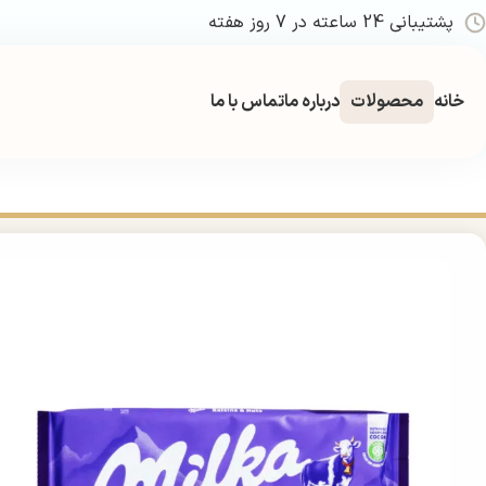
پشتیبانی 24 ساعته در 7 روز هفته
خانه
محصولات
درباره ما
تماس با ما
خانه
غذایی و تنقلات
شکلات
شکلات تخته ای
شکلات شیری میلکا با مغز فندوق و کشمش 90 گرم | r 90g