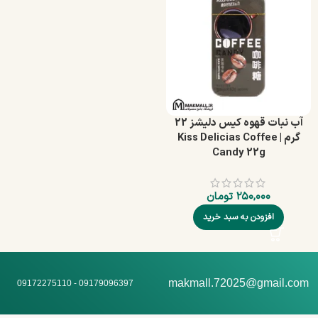
آب‌ نبات قهوه کیس دلیشز 22
گرم | Kiss Delicias Coffee
Candy 22g
۲۵۰,۰۰۰
تومان
افزودن به سبد خرید
makmall.72025@gmail.com
09179096397 - 09172275110