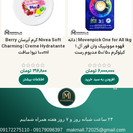
Movenpick One for All 1kg | دانه
Nivea Soft کرم آبرسان Berry
قهوه موونپیک وان فور آل ۱
Charming | Creme Hydratante
کیلوگرم 50/50 مدیوم رست
100ml نیوا سافت
۶,۰۰۰,۰۰۰
تومان
۳۱۶,۸۰۰
تومان
افزودن به سبد خرید
اطلاعات بیشتر
۲۴ ساعت شبانه روز و ۷ روز هفته همراه شماییم
09179096397 - 09172275110
makmall.72025@gmail.com