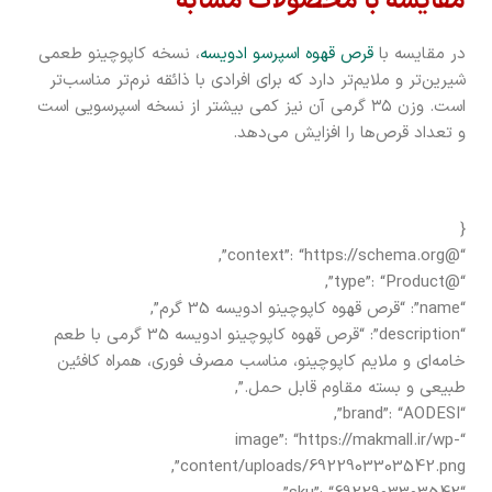
مقایسه با محصولات مشابه
در مقایسه با
قرص قهوه اسپرسو ادویسه
، نسخه کاپوچینو طعمی
شیرین‌تر و ملایم‌تر دارد که برای افرادی با ذائقه نرم‌تر مناسب‌تر
است. وزن ۳۵ گرمی آن نیز کمی بیشتر از نسخه اسپرسویی است
و تعداد قرص‌ها را افزایش می‌دهد.
{
“@context”: “https://schema.org”,
“@type”: “Product”,
“name”: “قرص قهوه کاپوچینو ادویسه 35 گرم”,
“description”: “قرص قهوه کاپوچینو ادویسه 35 گرمی با طعم
خامه‌ای و ملایم کاپوچینو، مناسب مصرف فوری، همراه کافئین
طبیعی و بسته مقاوم قابل حمل.”,
“brand”: “AODESI”,
“image”: “https://makmall.ir/wp-
content/uploads/6922903303542.png”,