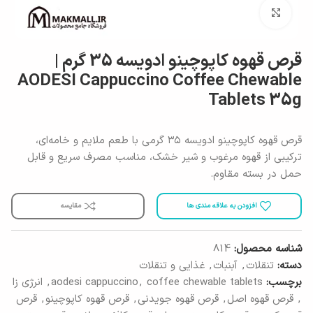
برای بزرگنمایی کلیک کنید
قرص قهوه کاپوچینو ادویسه 35 گرم |
AODESI Cappuccino Coffee Chewable
Tablets 35g
قرص قهوه کاپوچینو ادویسه ۳۵ گرمی با طعم ملایم و خامه‌ای،
ترکیبی از قهوه مرغوب و شیر خشک، مناسب مصرف سریع و قابل
حمل در بسته مقاوم.
افزودن به علاقه مندی ها
مقایسه
شناسه محصول:
814
دسته:
تنقلات
,
آبنبات
,
غذایی و تنقلات
برچسب:
coffee chewable tablets
,
aodesi cappuccino
,
انرژی زا
,
قرص قهوه اصل
,
قرص قهوه جویدنی
,
قرص قهوه کاپوچینو
,
قرص