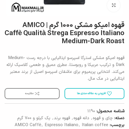
برای بزرگنمایی کلیک کنید
قهوه امیکو مشکی 1000 گرم | AMICO
Caffè Qualità Strega Espresso Italiano
Medium-Dark Roast
قهوه امیکو مشکی استرگا اسپرسو ایتالیایی با درجه رست Medium-
Dark و ترکیب عربیکا و روبوستا، عطری عمیق و طعمی کلاسیک ارائه
می‌کند. انتخابی پریمیوم برای عاشقان اسپرسو اصیل از برند معتبر
ایتالیایی در مک مال.
افزودن به علاقه مندی ها
مقایسه
شناسه محصول:
1190
دسته:
چای و قهوه
,
دانه قهوه
,
قهوه برند
,
یک کیلو و 700 گرم
برچسب:
Italian coffee
,
Espresso Italiano
,
AMICO Caffè