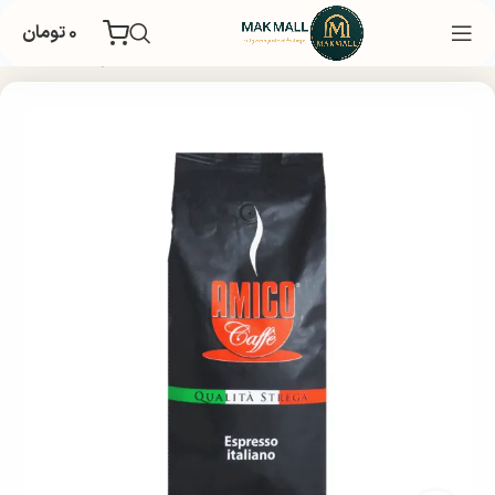
۰
تومان
خانه
چای و قهوه
دانه قهوه
قهوه برند
یک کیلو و 700 گرم