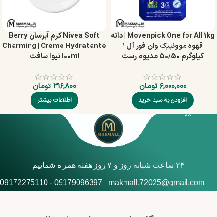
Movenpick One for All 1kg | دانه
Nivea Soft کرم آبرسان Berry
قهوه موونپیک وان فور آل ۱
Charming | Creme Hydratante
کیلوگرم 50/50 مدیوم رست
100ml نیوا سافت
۶,۰۰۰,۰۰۰
تومان
۳۱۶,۸۰۰
تومان
افزودن به سبد خرید
اطلاعات بیشتر
۲۴ ساعت شبانه روز و ۷ روز هفته همراه شماییم
09179096397 - 09172275110
makmall.72025@gmail.com