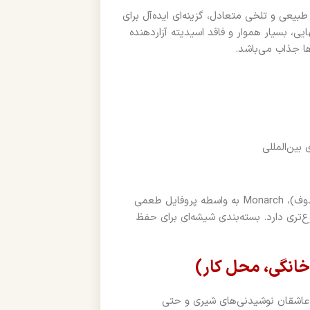
بیعی و تلخی متعادل، گزینه‌ای ایده‌آل برای
ی، بسیار هموار و فاقد اسیدیته آزاردهنده
ین‌المللی
در مقایسه با سایر قهوه‌های فوری رایج (مانند نسکافه کلاسیک یا داویدوف)، Monarch به واسطه پروفایل طعمی
ند فریزدرای، طعم و عطری شفاف‌تر، و aftertaste مطبوع‌تری دارد. بسته‌بندی شیشه‌ای برای حفظ
انگی، محل کار)
، عاشقان نوشیدنی‌های شیری و حتی