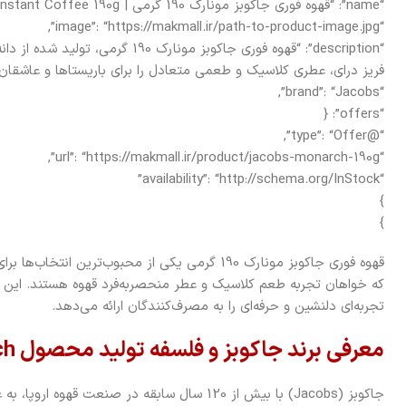
“name”: “قهوه فوری جاکوبز مونارک 190 گرمی | Jacobs Monarch Instant Coffee 190g”,
“image”: “https://makmall.ir/path-to-product-image.jpg”,
“description”: “قهوه فوری جاکوبز مونارک
فریز درای، عطری کلاسیک و طعمی متعادل را برای باریستاها و عاشقان ق
“brand”: “Jacobs”,
“offers”: {
“@type”: “Offer”,
“url”: “https://makmall.ir/product/jacobs-monarch-190g”,
“availability”: “http://schema.org/InStock”
}
}
قهوه فوری جاکوبز مونارک 190 گرمی یکی از محبوب‌تری
که خواهان تجربه طعم کلاسیک و عطر منحصربه‌فرد قهوه هستند. این محص
تجربه‌ای دلنشین و حرفه‌ای را به مصرف‌کنندگان ارائه می‌دهد.
معرفی برند جاکوبز و فلسفه تولید محصول Monarch
جاکوبز (Jacobs) با بیش از 120 سال سابقه در صنعت