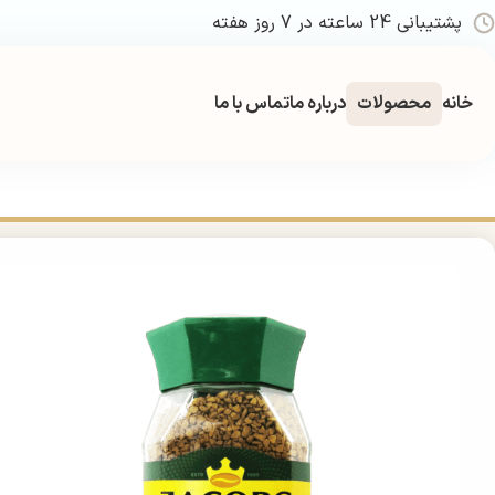
پشتیبانی 24 ساعته در 7 روز هفته
خانه
محصولات
درباره ما
تماس با ما
خانه
چای و قهوه
پودر های فوری
بر پایه قهوه
قهوه فوری(نسکافه)
قهوه گ