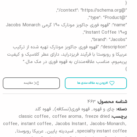
{
“@context”: “https://schema.org/”,
“@type”: “Product”,
“name”: “قهوه فوری جاکوبز مونارک 190 گرمی Jacobs Monarch
Instant Coffee 190g”,
“brand”: “Jacobs”,
“description”: “قهوه فوری جاکوبز مونارک تهیه شده از ترکیب
عربیکا و روبوستا با فرآیند فریزدراید، دارای عطر کلاسیک و کیفیت
پریمیوم، مناسب علاقه‌مندان به قهوه فوری در مک مال.”
}
افزودن به علاقه مندی ها
مقایسه
شناسه محصول:
463
دسته:
چای و قهوه
,
قهوه فوری(نسکافه)
,
قهوه گلد
برچسب:
freeze dried
,
coffee aroma
,
classic coffee
coffee
,
instant coffee
,
Jacobs Instant
,
Jacobs-Monarch
,
specialty instant coffee
,
اسیدیته پایین
,
عربیکا روبوستا
,