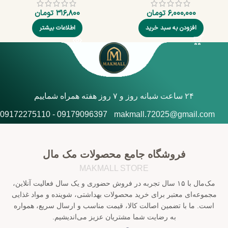
۶,۰۰۰,۰۰۰
تومان
۳۱۶,۸۰۰
تومان
افزودن به سبد خرید
اطلاعات بیشتر
۲۴ ساعت شبانه روز و ۷ روز هفته همراه شماییم
09179096397 - 09172275110
makmall.72025@gmail.com
فروشگاه جامع محصولات مک مال
MAKMALL STORE
مک‌مال با ۱۵ سال تجربه در فروش حضوری و یک سال فعالیت آنلاین،
مجموعه‌ای معتبر برای خرید محصولات بهداشتی، شوینده و مواد غذایی
است. ما با تضمین اصالت کالا، قیمت مناسب و ارسال سریع، همواره
به رضایت شما مشتریان عزیز می‌اندیشیم.