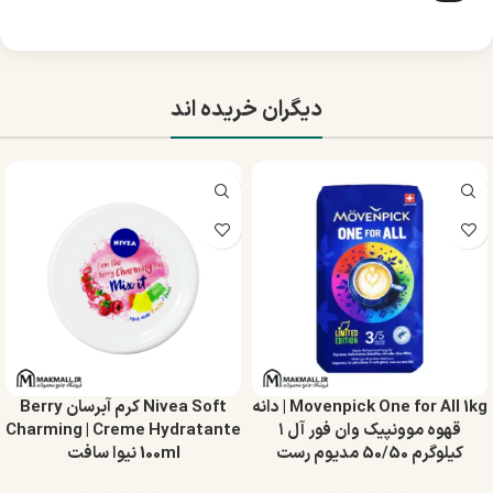
دیگران خریده اند
Movenpick One for All 1kg | دانه
Nivea Soft کرم آبرسان Berry
قهوه موونپیک وان فور آل ۱
Charming | Creme Hydratante
کیلوگرم 50/50 مدیوم رست
100ml نیوا سافت