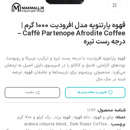
برای بزرگنمایی کلیک کنید
قهوه پارتنوپه مدل افرودیت 1000 گرم |
Caffè Partenope Afrodite Coffee –
درجه رست تیره
قهوه پارتنوپه افرودیت با درجه رست تیره و ترکیب عربیکا و روبوستا،
نوت‌های کاراملی، فندق و کاکائو را در اسپرسوی ناپلی اصیل به ارمغان
می‌آورد. محصولی پریمیوم برای باریستاها و عاشقان قهوه، عرضه
شده در مک مال.
افزودن به علاقه مندی ها
مقایسه
شناسه محصول:
1182
دسته:
چای و قهوه
,
دانه قهوه
,
قهوه برند
,
یک کیلو و 700 گرم
برچسب:
,
Dark Roast Coffee
,
arabica robusta blend