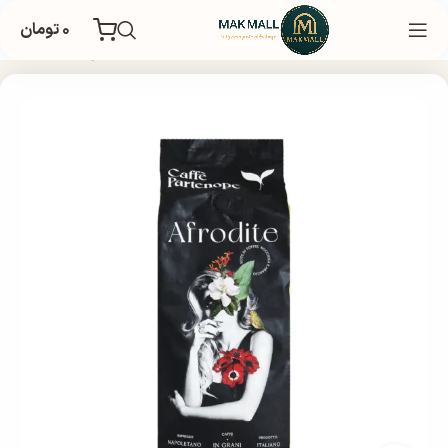
۰
تومان
خانه
چای و قهوه
دانه قهوه
قهوه برند
یک کیلو و 700 گرم