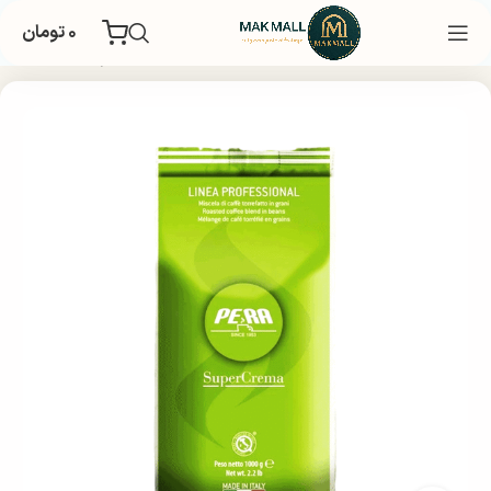
۰
تومان
خانه
چای و قهوه
دانه قهوه
قهوه برند
یک کیلو و 700 گرم