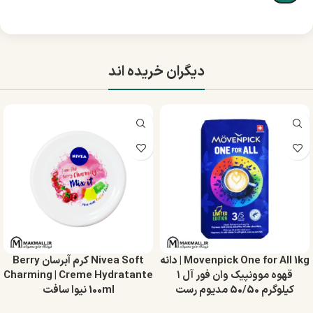
دیگران خریده اند
Movenpick One for All 1kg | دانه
Nivea Soft کرم آبرسان Berry
قهوه موونپیک وان فور آل ۱
Charming | Creme Hydratante
کیلوگرم 50/50 مدیوم رست
100ml نیوا سافت