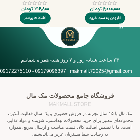
۶,۰۰۰,۰۰۰
تومان
۳۱۶,۸۰۰
تومان
افزودن به سبد خرید
اطلاعات بیشتر
۲۴ ساعت شبانه روز و ۷ روز هفته همراه شماییم
09179096397 - 09172275110
makmall.72025@gmail.com
فروشگاه جامع محصولات مک مال
MAKMALL STORE
مک‌مال با ۱۵ سال تجربه در فروش حضوری و یک سال فعالیت آنلاین،
مجموعه‌ای معتبر برای خرید محصولات بهداشتی، شوینده و مواد غذایی
است. ما با تضمین اصالت کالا، قیمت مناسب و ارسال سریع، همواره
به رضایت شما مشتریان عزیز می‌اندیشیم.