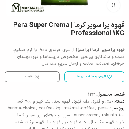
برای بزرگنمایی کلیک کنید
قهوه پرا سوپر کرما | Pera Super Crema
Professional 1KG
قهوه پرا سوپر کرما (پرا سبز)
از سری حرفه‌ای Pera با کرم ضخیم،
قدرت و ماندگاری بی‌نظیر. مخصوص باریستاها و قهوه‌دوستان
حرفه‌ای. ضمانت اصالت و ارسال سریع مک مال.
افزودن به علاقه مندی ها
مقایسه
شناسه محصول:
123
دسته:
چای و قهوه
,
دانه قهوه
,
قهوه برند
,
یک کیلو و 700 گرم
برچسب:
pera-
,
makmall-coffee
,
coffee-1kg
,
barista-choice
robusta-100
,
super-crema
,
اسپرسو-حرفه‌ای
,
پرا-سوپر-کرما
,
خرید-قهوه-مک-مال
,
دانه-قهوه-پرا
,
قهوه پرا
,
قهوه-برشته-شده
,